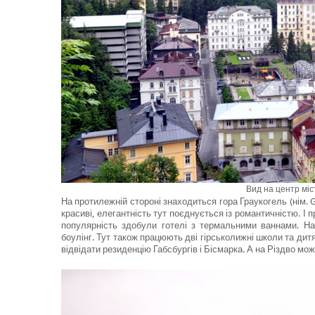
Вид на центр мі
На протилежній стороні знаходиться гора Граукогель (нім. Gr
красиві, елегантність тут поєднується із романтичністю. І
популярність здобули готелі з термальними ваннами. На 
боулінг. Тут також працюють дві гірськолижні школи та дитя
відвідати резиденцію Габсбургів і Бісмарка. А на Різдво мо