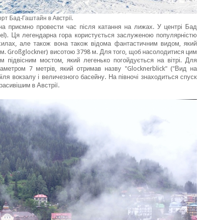
рт Бад-Гаштайн в Австрії.
жна приємно провести час після катання на лижах. У центрі Бад
gel). Ця легендарна гора користується заслуженою популярністю
хилах, але також вона також відома фантастичним видом, який
нім. Großglockner) висотою 3798 м. Для того, щоб насолодитися цим
 підвісним мостом, який легенько погойдується на вітрі. Для
аметром 7 метрів, який отримав назву "Glocknerblick" ("Вид на
іля вокзалу і величезного басейну. На півночі знаходиться спуск
расивішим в Австрії.