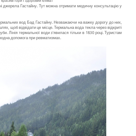
красиві гори і здоровий клімат
і джерела Гастайну. Тут можна отримати медичну консультацію у
ермальних вод Бад Гастайну. Незважаючи на важку дорогу до них,
 шлях, щоб відвідати це місце. Термальна вода текла через відкриті
руби. Лінія термальної води з'явилася тільки в 1830 році. Туристам
родна допомога при ревматизмах.