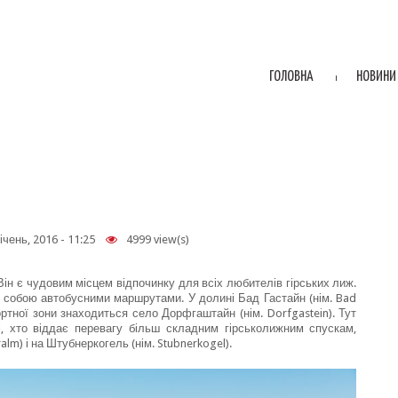
ГОЛОВНА
НОВИНИ
ічень, 2016 - 11:25
4999 view(s)
Він є чудовим місцем відпочинку для всіх любителів гірських лиж.
іж собою автобусними маршрутами. У долині Бад Гастайн (нім. Bad
ртної зони знаходиться село Дорфгаштайн (нім. Dorfgastein). Тут
і, хто віддає перевагу більш складним гірськолижним спускам,
m) і на Штубнеркогель (нім. Stubnerkogel).