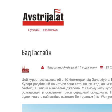
Skip to navigation
Перейти до основного матеріалу
Русский
|
Українська
Бад Гастайн
Надіслано
Avstrija.at
11 года тому
29 С
Цей курорт розташований в 90 кілометрах від Зальцбурга. 
Курорт розділений на чотири зони катання, які з'єднані м
Gastein) є цілющі мінеральні джерела. У самому низу куро
розташовані в основному траси середньої складності. Т
відпочивають найчастіше на плато Венгеральм (нім. Wengeral