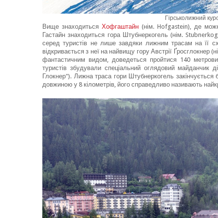
Гірськолижний куро
Вище знаходиться
Хофгаштайн
(нім. Hofgastein), де мо
Гастайн знаходиться гора Штубнеркогель (нім. Stubnerko
серед туристів не лише завдяки лижним трасам на її с
відкривається з неї на найвищу гору Австрії Ґросглокнер (
фантастичним видом, доведеться пройтися 140 метровим
туристів збудували спеціальний оглядовий майданчик ді
Глокнер"). Лижна траса гори Штубнеркогель закінчується б
довжиною у 8 кілометрів, його справедливо називають найк