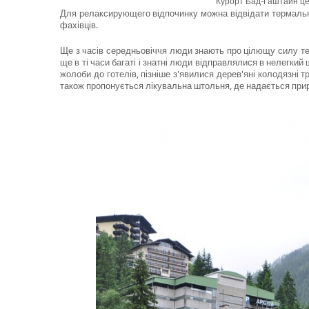
Курорт Бад-Гаштайн це 
Для релаксирующего відпочинку можна відвідати термальн
фахівців.
Ще з часів середньовіччя люди знають про цілющу силу т
ще в ті часи багаті і знатні люди відправлялися в нелегкий
жолоби до готелів, пізніше з'явилися дерев'яні колодязні т
також пропонується лікувальна штольня, де надається при