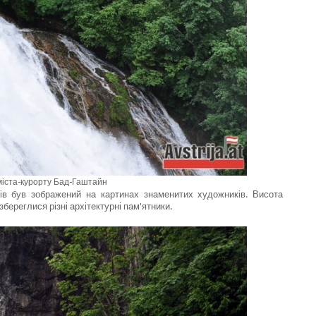
міста-курорту Бад-Гаштайн
ів був зображений на картинах знаменитих художників. Висота
береглися різні архітектурні пам'ятники.