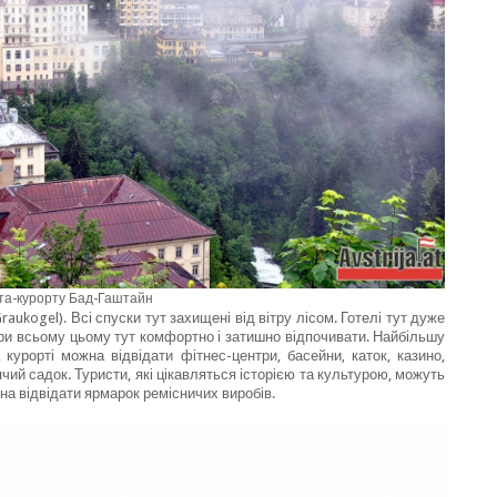
ста-курорту Бад-Гаштайн
aukogel). Всі спуски тут захищені від вітру лісом. Готелі тут дуже
 при всьому цьому тут комфортно і затишно відпочивати. Найбільшу
курорті можна відвідати фітнес-центри, басейни, каток, казино,
чий садок. Туристи, які цікавляться історією та культурою, можуть
жна відвідати ярмарок ремісничих виробів.