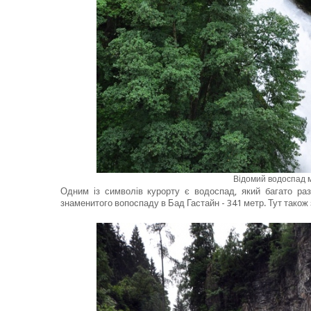
Відомий водоспад 
Одним із символів курорту є водоспад, який багато раз
знаменитого вопоспаду в Бад Гастайн - 341 метр. Тут також з