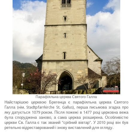
Парафіяльна церква Святого Галла
Найстарішою церквою Брегенца є парафіяльна церква Святого
Галла (нім. Stadtpfarrkirche St. Gallus), перша письмова згадка про
яку датується 1079 роком. Після пожежі в 1477 році церковна вежа
була споруджена заново, а сама церква розширена. Особливістю
церкви Св. Галла є так званий "срібний вівтар". У 2010 році він був
ретельно відреставрований і знову виставлений для огляду.