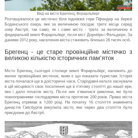
Вид на місто Брегенц, Форарльберг
Розташувалося це містечко біля підніжжя гори Пфендер на березі
Боденського озера, яке за величиною посідає третє місце серед
озер Австрії, так само, як і саме місто - третє за величиною в
федеральній землі Форарльберг, після міст Дорнбірн і Фельдкірх. За
даними 2012 року, населення міста становить близько 28 тисяч осіб.
Брегенц - це старе провінційне містечко з
великою кількістю історичних пам'яток
Місто Брегенц, сьогодні столиця землі Форарльберг, належить до
милих провінційних містечок, яким є що показати туристам. Історія
міста почалася ще в доісторичні часи. Стародавні кельти заснували
в цій місцевості своє поселення ще в п'ятому столітті до нашої ери,
яке і дало початок місту. Після них з'явилися римляни, які були
повноправними господарями міста протягом 200 років. Права міста
Брегенц отримав в 1200 році. На початку 16 століття знаменита
династія Габсбургів викупила місто, яке через два століття було
приєднане до Австрії.