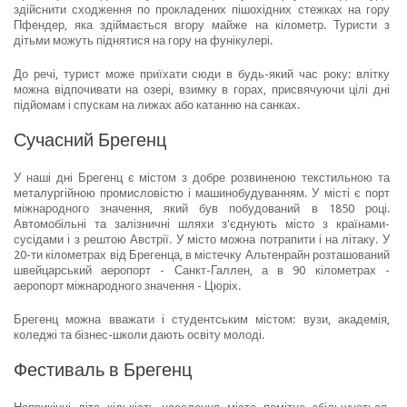
здійснити сходження по прокладених пішохідних стежках на гору
Пфендер, яка здіймається вгору майже на кілометр. Туристи з
дітьми можуть піднятися на гору на фунікулері.
До речі, турист може приїхати сюди в будь-який час року: влітку
можна відпочивати на озері, взимку в горах, присвячуючи цілі дні
підйомам і спускам на лижах або катанню на санках.
Сучасний Брегенц
У наші дні Брегенц є містом з добре розвиненою текстильною та
металургійною промисловістю і машинобудуванням. У місті є порт
міжнародного значення, який був побудований в 1850 році.
Автомобільні та залізничні шляхи з'єднують місто з країнами-
сусідами і з рештою Австрії. У місто можна потрапити і на літаку. У
20-ти кілометрах від Брегенца, в містечку Альтенрайн розташований
швейцарський аеропорт - Санкт-Галлен, а в 90 кілометрах -
аеропорт міжнародного значення - Цюріх.
Брегенц можна вважати і студентським містом: вузи, академія,
коледжі та бізнес-школи дають освіту молоді.
Фестиваль в Брегенц