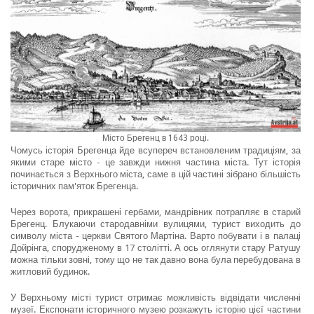
Місто Брегенц в 1643 році.
Чомусь історія Брегенца йде всупереч встановленим традиціям, за
якими старе місто - це завжди нижня частина міста. Тут історія
починається з Верхнього міста, саме в цій частині зібрано більшість
історичних пам'яток Брегенца.
Через ворота, прикрашені гербами, мандрівник потрапляє в старий
Брегенц. Блукаючи стародавніми вулицями, турист виходить до
символу міста - церкви Святого Мартіна. Варто побувати і в палаці
Дойрінга, спорудженому в 17 столітті. А ось оглянути стару Ратушу
можна тільки зовні, тому що не так давно вона була перебудована в
житловий будинок.
У Верхньому місті турист отримає можливість відвідати численні
музеї. Експонати історичного музею розкажуть історію цієї частини