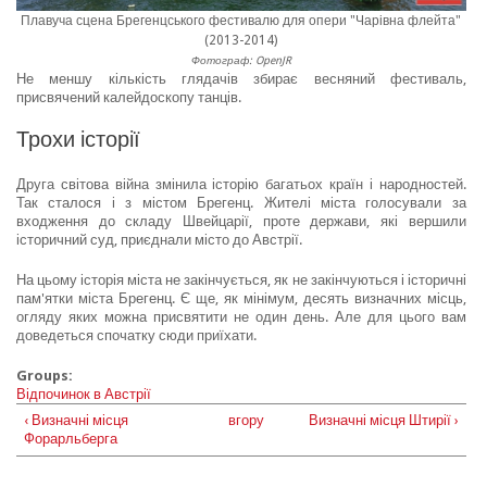
Плавуча сцена Брегенцського фестивалю для опери "Чарівна флейта"
(2013-2014)
Фотограф: OpenJR
Не меншу кількість глядачів збирає весняний фестиваль,
присвячений калейдоскопу танців.
Трохи історії
Друга світова війна змінила історію багатьох країн і народностей.
Так сталося і з містом Брегенц. Жителі міста голосували за
входження до складу Швейцарії, проте держави, які вершили
історичний суд, приєднали місто до Австрії.
На цьому історія міста не закінчується, як не закінчуються і історичні
пам'ятки міста Брегенц. Є ще, як мінімум, десять визначних місць,
огляду яких можна присвятити не один день. Але для цього вам
доведеться спочатку сюди приїхати.
Groups:
Відпочинок в Австрії
‹ Визначні місця
вгору
Визначні місця Штирії ›
Форарльберга