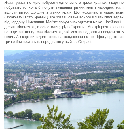
Який турист не мріє побувати одночасно в трьох країнах, якщо не
побувати, то хоча б почути змішання різних мов і народностей, і
відчути вітер, що дме з різних країн. Цю можливість надає всім
бажаючим місто Брегенц, яке розташоване всього в п'яти кілометрах
від кордону Німеччини. Майже поруч знаходитися межа Швейцарії -
десять кілометрів, а ось столиця рідної країни - Австрії розташована
на відстані понад 600 кілометрів, які можна подолати поїздом за 6
годин. А якщо ви відважетесь на сходження на пік Пфандер, то всі
три країни постануть перед вами у всій своїй красі.