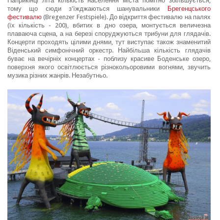
Наприкінці літа кількість населення міста помітно збільшується,
тому що сюди з'їжджаються шанувальники
Брегенцського
фестивалю
(Bregenzer Festspiele). До відкриття фестивалю на палях
(їх кількість - 200), вбитих в дно озера, монтується величезна
плаваюча сцена, а на березі споруджуються трибуни для глядачів.
Концерти проходять цілими днями, тут виступає також знаменитий
Віденський симфонічний оркестр. Найбільша кількість глядачів
буває на вечірніх концертах - поблизу красиве Боденське озеро,
поверхня якого освітлюється різнокольоровими вогнями, звучить
музика різних жанрів. Незабутньо.