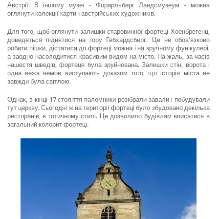
Австрії. В іншому музеї - Форарльберг Ландсмузеум - можна
оглянути колекції картин австрійських художників.
Для того, щоб оглянути залишки старовинної фортеці Хоенбрегенц,
доведеться піднятися на гору Гебхардсберг. Це не обов'язково
робити пішки, дістатися до фортеці можна і на зручному фунікулері,
а заодно насолодитися красивим видом на місто. На жаль, за часів
нашестя шведів, фортеця була зруйнована. Залишки стін, ворота і
одна вежа немов виступають доказом того, що історія міста не
завжди була світлою.
Однак, в кінці 17 століття паломники розібрали завали і побудували
тут церкву. Сьогодні ж на території фортеці було збудовано декілька
ресторанів, в готичному стилі. Це дозволило будівлям вписатися в
загальний колорит фортеці.