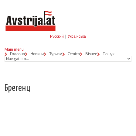
Skip to navigation
Перейти до основного матеріалу
Русский
|
Українська
Main menu
Головна
Новини
Туризм
Освіта
Бізнес
Пошук
Брегенц