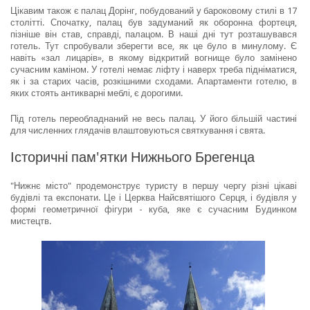
Цікавим також є палац Дорінг, побудований у бароковому стилі в 17
столітті. Спочатку, палац був задуманий як оборонна фортеця,
пізніше він став, справді, палацом. В наші дні тут розташувався
готель. Тут спробували зберегти все, як це було в минулому. Є
навіть «зал лицарів», в якому відкритий вогнище було замінено
сучасним каміном. У готелі немає ліфту і наверх треба підніматися,
як і за старих часів, розкішними сходами. Апартаменти готелю, в
яких стоять антикварні меблі, є дорогими.
Під готель переобладнаний не весь палац. У його більшій частині
для численних глядачів влаштовуються святкування і свята.
Історичні пам'ятки Нижнього Брегенца
"Нижнє місто" продемонструє туристу в першу чергу різні цікаві
будівлі та експонати. Це і Церква Найсвятішого Серця, і будівля у
формі геометричної фігури - куба, яке є сучасним Будинком
мистецтв.