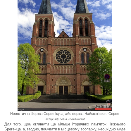
Неоготична Церква Серця Ісуса, або церква Найсвятішого Серця
©depositphotos.com/Umlaut
Для того, щоб оглянути ще більше іторичних пам'яток Нижнього
Брегенца, а, заодно, побувати в місцевому зоопарку, необхідно буде