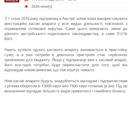
2636 view(s)
З 1 січня 2016 року підприємці в Австрії зобов'язані використовувати
реєстраційні касові апарати у всіх видах діяльності, пов'язаної з
отриманням готівкової виручки. Саме цього вимагають зміни до
діючого австрійського податкового законодавства, а саме §131b
BAO.
Навіть купівля одного касового апарату виливається в пристойну
суму, а в разі потреби в декількох пристроях стає серйозною
проблемою для бюджету. Якщо у підприємця вже є касовий апарат,
його все-одно потрібно буде переоснастити для того, щоб він
відповідав новим вимогам, що теж коштує чимало.
Нові касові апарати будуть знадобляться закладам і підприємствам
з річним оборотом в 15000 євро або 7500 євро готівкою (в рік). Під це
визначення підпадає більшість видів приватного і сімейного бізнесу.