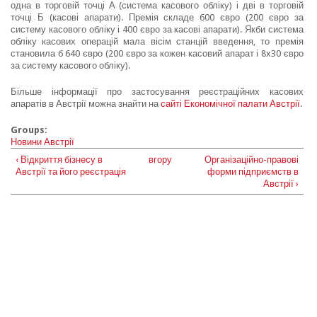
одна в торговій точці А (система касового обліку) і дві в торговій
точці Б (касові апарати). Премія складе 600 євро (200 євро за
систему касового обліку і 400 євро за касові апарати). Якби система
обліку касових операцій мала вісім станцій введення, то премія
становила б 640 євро (200 євро за кожен касовий апарат і 8x30 євро
за систему касового обліку).
Більше інформації про застосування реєстраційних касових
апаратів в Австрії можна знайти на
сайті Економічної палати Австрії
.
Groups:
Новини Австрії
‹ Відкриття бізнесу в
вгору
Організаційно-правові
Австрії та його реєстрація
форми підприємств в
Австрії ›