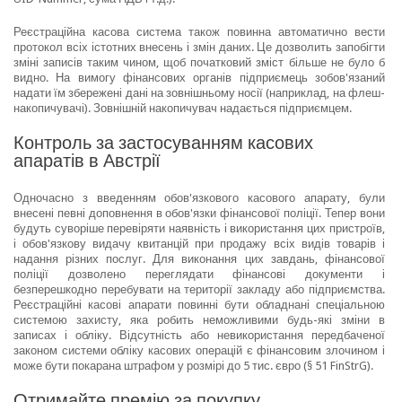
Реєстраційна касова система також повинна автоматично вести
протокол всіх істотних внесень і змін даних. Це дозволить запобігти
зміні записів таким чином, щоб початковий зміст більше не було б
видно. На вимогу фінансових органів підприємець зобов'язаний
надати їм збережені дані на зовнішньому носії (наприклад, на флеш-
накопичувачі). Зовнішній накопичувач надається підприємцем.
Контроль за застосуванням касових
апаратів в Австрії
Одночасно з введенням обов'язкового касового апарату, були
внесені певні доповнення в обов'язки фінансової поліції. Тепер вони
будуть суворіше перевіряти наявність і використання цих пристроїв,
і обов'язкову видачу квитанцій при продажу всіх видів товарів і
надання різних послуг. Для виконання цих завдань, фінансової
поліції дозволено переглядати фінансові документи і
безперешкодно перебувати на території закладу або підприємства.
Реєстраційні касові апарати повинні бути обладнані спеціальною
системою захисту, яка робить неможливими будь-які зміни в
записах і обліку. Відсутність або невикористання передбаченої
законом системи обліку касових операцій є фінансовим злочином і
може бути покарана штрафом у розмірі до 5 тис. євро (§ 51 FinStrG).
Отримайте премію за покупку