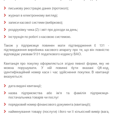
письмову реєстрацію даних (протокол);
журнал в електронному вигляді;
записи касової системи (вибірково);
роздруківку чека (Z) і звіт про доходи за день;
інструкція по роботі з касовою системою.
Також у підприємця повинен мати підтвердження E 131 -
підтвердження виробника касового апарату про те, що він повністю
відповідає умовам §131 податкового кодексу ВАО.
Квитанція про покупку оформляється згідно певної форми, яку не
можна порушувати. У ній повинні бути вказані QR-код,
ідентифікаційний номер каси і час здійснення покупки. В квитанції
вказуються:
дата видачі квитанції;
назва підприємства або ім'я та фамілія підприємця-
постачальника товарів чи послуг
порядковий номер фінансового документа (квитанції);
найменування товару (послуги) і його чи її кількісний вимір (вага,