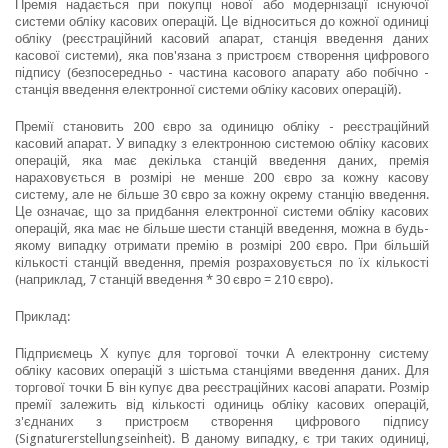
Премія надається при покупці нової або модернізації існуючої
системи обліку касових операцій. Це відноситься до кожної одиниці
обліку (реєстраційний касовий апарат, станція введення даних
касової системи), яка пов'язана з пристроєм створення цифрового
підпису (безпосередньо - частина касового апарату або побічно -
станція введення електронної системи обліку касових операцій).
Премії становить 200 євро за одиницю обліку - реєстраційний
касовий апарат. У випадку з електронною системою обліку касових
операцій, яка має декілька станцій введення даних, премія
нараховується в розмірі не менше 200 євро за кожну касову
систему, але не більше 30 євро за кожну окрему станцію введення.
Це означає, що за придбання електронної системи обліку касових
операцій, яка має не більше шести станцій введення, можна в будь-
якому випадку отримати премію в розмірі 200 євро. При більшій
кількості станцій введення, премія розраховується по їх кількості
(наприклад, 7 станцій введення * 30 євро = 210 євро).
Приклад:
Підприємець Х купує для торгової точки А електронну систему
обліку касових операцій з шістьма станціями введення даних. Для
торгової точки Б він купує два реєстраційних касові апарати. Розмір
премії залежить від кількості одиниць обліку касових операцій,
з'єднаних з пристроєм створення цифрового підпису
(Signaturerstellungseinheit). В даному випадку, є три таких одиниці,