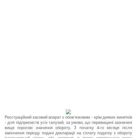
Реєстраційний касовий апарат є обов'язковим - крім деяких винятків
- для підприємств усіх галузей, за умови, що перевищені зазначені
вище порогові значення обороту. З початку 4-го місяця після
закінчення періоду подачі декларації на сплату податку з обороту