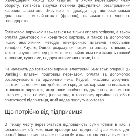
(календарний місяць або квартал), в якому перевищено межу
обороту, готівкова виручка повинна фіксуватися реєстраційним
касовим апаратом. Виручкою є доходи від підприємницької
діяльності, самозайнятості (фріланс), сільського та лісового
господарства.
Готівковою виручкою вважається не тільки оплата готівкою, а також
оплата дебетовою чи кредитною карткою, а також за допомогою
інших аналогічних методів електронних платежів (мобільний
телефон, PayLife, Quick), розрахунок чеком на оплату готівкою, а
також випущеними підприємством і прийнятими ним замість грошей
талонами, купонами, подарунковими монетами, і т.п.
Не належать до готівкової виручки електронні банківські операції (E-
Banking), платежі поштовим переказом, оплата за допомогою
розрахункового та ордерного чека, Paypal, інкасових доручень.
Платежі за допомогою дебетових і кредитних картами не вважають
готівковою виручкою, якщо вони зроблені віддалено за допомогою
інтернет , а не на місці (наприклад, в торговому приміщенні), або в
присутності підприємця, який надав послугу або товар.
Що потрібно від підприємця
В першу чергу перевіряється відповідність суми готівки в касі з
фінансовим обліком, який проводиться щодня. З цією метою для
ревізії фінансовим органам повинні бути надані наступні документи: