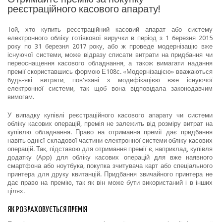
реєстраційного касового апарату!
Той, хто купить реєстраційний касовий апарат або систему
електронного обліку готівкової виручки в період з 1 березня 2015
року по 31 березня 2017 року, або ж проведе модернізацію вже
існуючої системи, може відразу списати витрати на придбання чи
переоснащення касового обладнання, а також вимагати надання
премії скориставшись формою Е108с. «Модернізацією» вважаються
будь-які витрати, пов'язані з модифікацією вже існуючої
електронної системи, так щоб вона відповідала законодавчим
вимогам.
У випадку купівлі реєстраційного касового апарату чи системи
обліку касових операцій, премія не залежить від розміру витрат на
купівлю обладнання. Право на отримання премії дає придбання
навіть однієї складової частини електронної системи обліку касових
операцій. Так, підставою для отримання премії є, наприклад, купівля
додатку (App) для обліку касових операцій для вже наявного
смартфона або ноутбука, покупка зчитувача карт або спеціального
принтера для друку квитанцій. Придбання звичайного принтера не
дає право на премію, так як він може бути використаний і в інших
цілях.
ЯК РОЗРАХОВУЄТЬСЯ ПРЕМІЯ