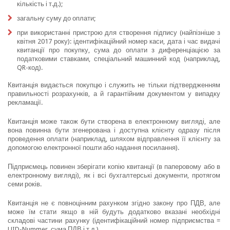
кількість і т.д.);
загальну суму до оплати;
при використанні пристрою для створення підпису (найпізніше з
квітня 2017 року): ідентифікаційний номер каси, дата і час видачі
квитанції про покупку, сума до оплати з диференціацією за
податковими ставками, спеціальний машинний код (наприклад,
QR-код).
Квитанція видається покупцю і служить не тільки підтвердженням
правильності розрахунків, а й гарантійним документом у випадку
рекламації.
Квитанція може також бути створена в електронному вигляді, але
вона повинна бути згенерована і доступна клієнту одразу після
проведення оплати (наприклад, шляхом відправлення її клієнту за
допомогою електронної пошти або надання посилання).
Підприємець повинен зберігати копію квитанції (в паперовому або в
електронному вигляді), як і всі бухгалтерські документи, протягом
семи років.
Квитанція не є повноцінним рахунком згідно закону про ПДВ, але
може їм стати якщо в ній будуть додатково вказані необхідні
складові частини рахунку (ідентифікаційний номер підприємства =
UID-Nummer, сума ПДВ і т.д.).