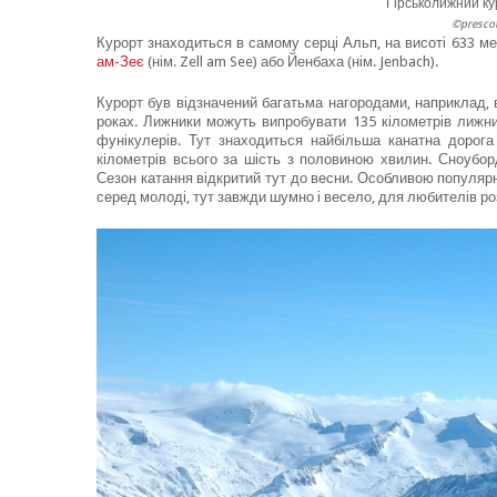
Гірськолижний ку
©prescot
Курорт знаходиться в самому серці Альп, на висоті 633 м
ам-Зеє
(нім. Zell am See) або Йенбаха (нім. Jenbach).
Курорт був відзначений багатьма нагородами, наприклад,
роках. Лижники можуть випробувати 135 кілометрів лижних
фунікулерів. Тут знаходиться найбільша канатна дорога
кілометрів всього за шість з половиною хвилин. Сноубо
Сезон катання відкритий тут до весни. Особливою популя
серед молоді, тут завжди шумно і весело, для любителів розв