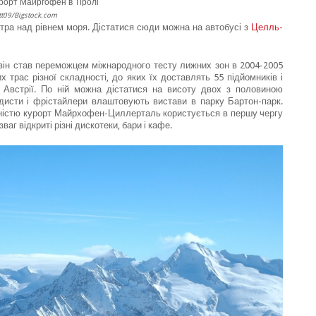
рорт Майргофен в Тіролі
t09/Bigstock.com
етра над рівнем моря. Дістатися сюди можна на автобусі з
Целль-
 він став переможцем міжнародного тесту лижних зон в 2004-2005
 трас різної складності, до яких їх доставлять 55 підйомників і
 Австрії. По ній можна дістатися на висоту двох з половиною
рдисти і фрістайлери влаштовують вистави в парку Бартон-парк.
рністю курорт Майрхофен-Циллерталь користується в першу чергу
аг відкриті різні дискотеки, бари і кафе.