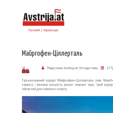
Skip to navigation
Перейти до основного матеріалу
Русский
|
Українська
Майргофен-Ціллерталь
Надіслано
Avstrija.at
10 года тому
27 Г
Гірськолижний курорт Майргофен-Ціллерталь (нім. Mayrhof
сервісу і велика кількість різних лижних трас. Цей кур
областей для лижного спорту.