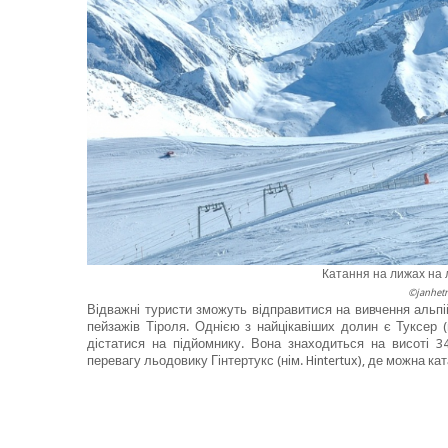
Катання на лижах на л
©janhet
Відважні туристи зможуть відправитися на вивчення альп
пейзажів Тіроля. Однією з найцікавіших долин є Туксер (
дістатися на підйомнику. Вона знаходиться на висоті 3
перевагу льодовику Гінтертукс (нім. Hintertux), де можна кат