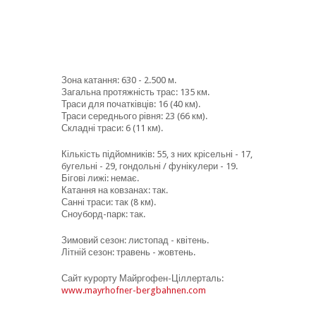
Зона катання: 630 - 2.500 м.
Загальна протяжність трас: 135 км.
Траси для початківців: 16 (40 км).
Траси середнього рівня: 23 (66 км).
Складні траси: 6 (11 км).
Кількість підйомників: 55, з них крісельні - 17,
бугельні - 29, гондольні / фунікулери - 19.
Бігові лижі: немає.
Катання на ковзанах: так.
Санні траси: так (8 км).
Сноуборд-парк: так.
Зимовий сезон: листопад - квітень.
Літній сезон: травень - жовтень.
Сайт курорту Майргофен-Ціллерталь:
www.mayrhofner-bergbahnen.com