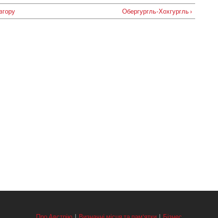
вгору
Обергургль-Хохгургль ›
Про Австрію
|
Визначні місця та пам'ятки
|
Бізнес