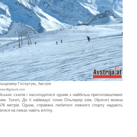
ьодовику Гінтертукс, Австрія
man/Bigstock.com
ійських схилів і насолодитися одним з найбільш приголомшливих
нім. Tuxer). До її найвищої точки Ольперер (нім. Olperer) можна
476 метрів. Однак, справжні любителі лижного спорту надають
атися на лижах навіть влітку.