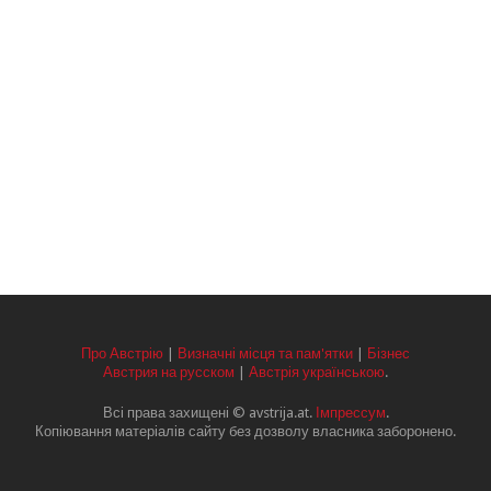
Про Австрію
|
Визначні місця та пам'ятки
|
Бізнес
Австрия на русском
|
Австрія українською
.
Всі права захищені © avstrija.at.
Імпрессум
.
Копіювання матеріалів сайту без дозволу власника заборонено.