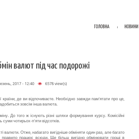
ГОЛОВНА
НОВИНИ
Обмін валют під час подорожі
езень, 2017 - 12:40
6578 view(s)
ї країни, де ви відпочиваєте. Необхідно завжди пам'ятати про це,
адобиться зовсім інша валюта.
бміну. До того ж існують різні шляхи формування курсу. Комісійні
ь суми чотирьох-п'яти відсотків.
ті валюти. Отже, набагато вигідніше обміняти один раз, але багато
е правило працює всюди. Ще більш вигідно обмінювати гроші в