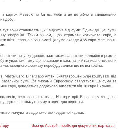
з карток Maestro та Cirrus. Робити це потрібно в спеціальних
на добу.
 тут вони становлять 0,75 відсотка від суми. Однак до цієї суми
нну операцію. Таким чином, щоб отримати чотириста євро, в
и шість євро, а в банкоматі ця сума складе 4,85 євро. Але навіть
ми.
 оплатити покупку доведеться також заплатити комісійні в розмірі
о бути уважним, тому що не завжди в касі, на якій написано, що вони
ти міжнародного формату перебудувалися ще не всі країни.
sa, MasterCard, Diners або Amex. Зняття грошей буде коштувати від
д загальної суми. За межами Євросоюзу стягується ще сума за
400 євро, доведеться додатково заплатити від 10 євро і більше.
азинів, ресторанів і готелів. На території Євросоюзу за це не
ас додатково візьмуть суму в один-два відсотки.
хунки оплачувати за допомогою кредитної картки.
вгору
Віза до Австрії - необхідні документи, вартість ›