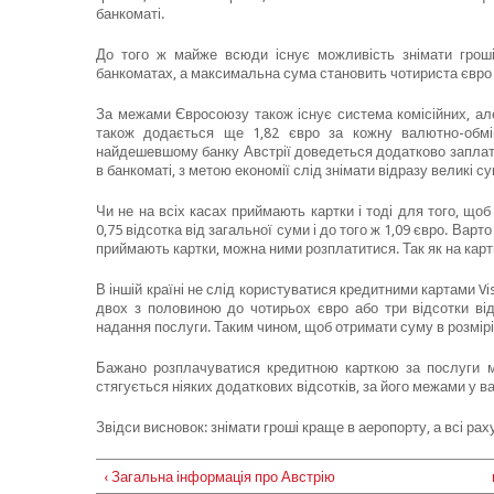
банкоматі.
До того ж майже всюди існує можливість знімати гроші 
банкоматах, а максимальна сума становить чотириста євро 
За межами Євросоюзу також існує система комісійних, але
також додається ще 1,82 євро за кожну валютно-обмі
найдешевшому банку Австрії доведеться додатково заплатит
в банкоматі, з метою економії слід знімати відразу великі су
Чи не на всіх касах приймають картки і тоді для того, щоб
0,75 відсотка від загальної суми і до того ж 1,09 євро. Варт
приймають картки, можна ними розплатитися. Так як на кар
В іншій країні не слід користуватися кредитними картами Vi
двох з половиною до чотирьох євро або три відсотки ві
надання послуги. Таким чином, щоб отримати суму в розмірі 
Бажано розплачуватися кредитною карткою за послуги маг
стягується ніяких додаткових відсотків, за його межами у в
Звідси висновок: знімати гроші краще в аеропорту, а всі ра
‹ Загальна інформація про Австрію