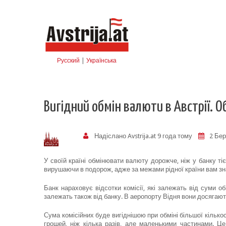
Skip to navigation
Перейти до основного матеріалу
Русский
|
Українська
Вигідний обмін валюти в Австрії. 
Надіслано
Avstrija.at
9 года тому
2 Бер
У своїй країні обмінювати валюту дорожче, ніж у банку тіє
вирушаючи в подорож, адже за межами рідної країни вам зн
Банк нараховує відсотки комісії, які залежать від суми о
залежать також від банку. В аеропорту Відня вони досягают
Сума комісійних буде вигіднішою при обміні більшої кількос
грошей, ніж кілька разів, але маленькими частинами. Ц