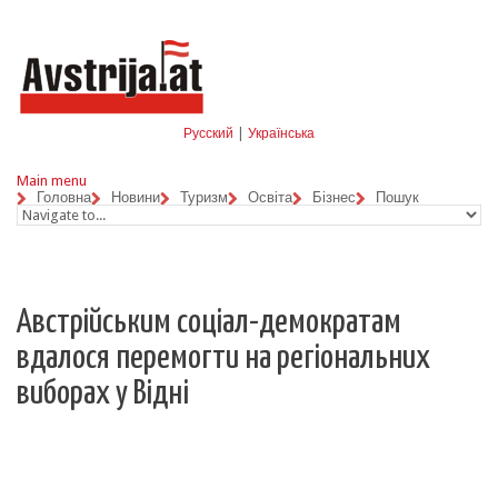
Skip to navigation
Перейти до основного матеріалу
Русский
|
Українська
Main menu
Головна
Новини
Туризм
Освіта
Бізнес
Пошук
Австрійським соціал-демократам
вдалося перемогти на регіональних
виборах у Відні