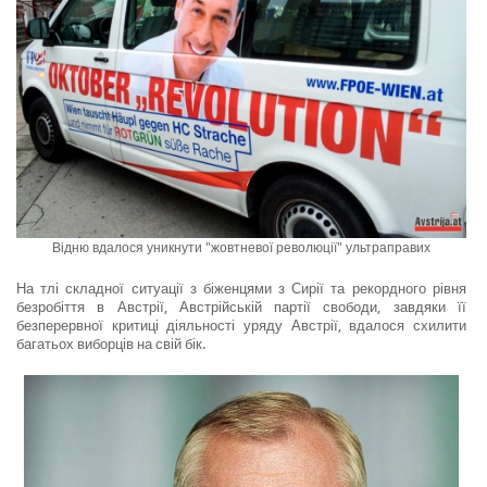
Відню вдалося уникнути "жовтневої революції" ультраправих
На тлі складної ситуації з біженцями з Сирії та рекордного рівня
безробіття в Австрії, Австрійській партії свободи, завдяки її
безперервної критиці діяльності уряду Австрії, вдалося схилити
багатьох виборців на свій бік.