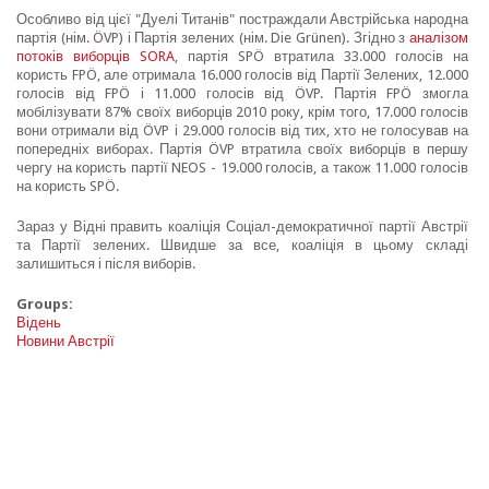
Особливо від цієї "Дуелі Титанів" постраждали Австрійська народна
партія (нім. ÖVP) і Партія зелених (нім. Die Grünen). Згідно з
аналізом
потоків виборців SORA
, партія SPÖ втратила 33.000 голосів на
користь FPÖ, але отримала 16.000 голосів від Партії Зелених, 12.000
голосів від FPÖ і 11.000 голосів від ÖVP. Партія FPÖ змогла
мобілізувати 87% своїх виборців 2010 року, крім того, 17.000 голосів
вони отримали від ÖVP і 29.000 голосів від тих, хто не голосував на
попередніх виборах. Партія ÖVP втратила своїх виборців в першу
чергу на користь партії NEOS - 19.000 голосів, а також 11.000 голосів
на користь SPÖ.
Зараз у Відні править коаліція Соціал-демократичної партії Австрії
та Партії зелених. Швидше за все, коаліція в цьому складі
залишиться і після виборів.
Groups:
Відень
Новини Австрії