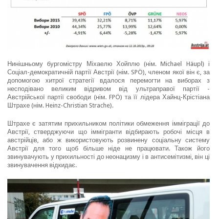
Нинішньому бургомістру Міхаелю Хойплю (нім. Michael Häupl) і
Соціал-демократичній партії Австрії (нім. SPÖ), членом якої він є, за
допомогою хитрої стратегії вдалося перемогти на виборах з
несподівано великим відривом від ультраправої партії -
Австрійської партії свободи (нім. FPÖ) та її лідера Хайнц-Крістіана
Штрахе (нім. Heinz-Christian Strache).
Штрахе є затятим прихильником політики обмеження імміграції до
Австрії, стверджуючи що іммігранти відбирають робочі місця в
австрійців, або ж використовують розвинену соціальну систему
Австрії для того щоб більше ніде не працювати. Також його
звинувачують у прихильності до неонацизму і в антисемітизмі, він ці
звинувачення відкидає.