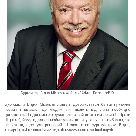
Бургомістр Відня Міхаель Хойпль / ©Kurt Keinrath/PID
Бургомістр Відня Міхаель Хойпль дотримується більш гуманної
позиції і вважає, що людям, які тікають від війни необхідно
допомогти. За допомогою дуже вміло зайнятої ним позиції "Проти
Штрахе", йому вдалося мобілізувати велику кількість виборців, які
не хотіли, щоб ультраправий Штрахе став бургомістром Відня,
виборців, які в звичайній ситуації голосували б за інші партії.