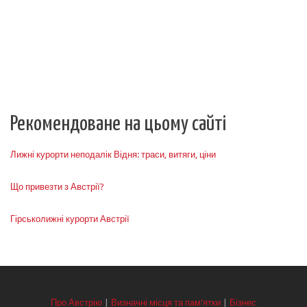
Рекомендоване на цьому сайті
Лижні курорти неподалік Відня: траси, витяги, ціни
Що привезти з Австрії?
Гірськолижні курорти Австрії
Про Австрію
|
Визначні місця та пам'ятки
|
Бізнес