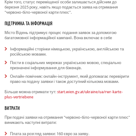
Крім того, статус переміщеної особи залишається дійсним до
березня 2025 року, навіть якщо подається заява на отримання
"червоно-біло-червоної карти плюс".
ПІДТРИМКА ТА ІНФОРМАЦІЯ
Місто Відень підтримує процес подання заявок за допомогою
багатомовної інформаційної кампанії. Вона включає в себе
Інформаційні сторінки німецькою, українською, англійською та
російською мовами.
Пости в соціальних мережах українською мовою, спеціально
призначені інформування для біженців.
Онлайн-помічник: онлайн-інструмент, який допомагає перевірити
право на подачу заявки і також доступний кількома мовами.
Більше можна отримати тут:
start.wien.gv.at/ukraine/ua/rwr-karte-
plus-vertriebene
ВИТРАТИ
При подачі заявки на отримання "червоно-біло-червоної карти плюс"
виникають наступні витрати:
Плата за розгляд заявки: 160 євро за заяву.