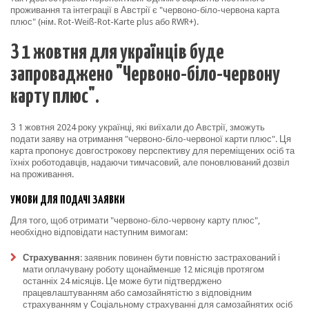
проживання та інтеграції в Австрії є "червоно-біло-червона карта
плюс" (нім. Rot-Weiß-Rot-Karte plus або RWR+).
З 1 жовтня для українців буде
запроваджено "Червоно-біло-червону
карту плюс".
З 1 жовтня 2024 року українці, які виїхали до Австрії, зможуть
подати заяву на отримання "червоно-біло-червоної карти плюс". Ця
карта пропонує довгострокову перспективу для переміщених осіб та
їхніх роботодавців, надаючи тимчасовий, але поновлюваний дозвіл
на проживання.
УМОВИ ДЛЯ ПОДАЧІ ЗАЯВКИ
Для того, щоб отримати "червоно-біло-червону карту плюс",
необхідно відповідати наступним вимогам:
Страхування
: заявник повинен бути повністю застрахований і
мати оплачувану роботу щонайменше 12 місяців протягом
останніх 24 місяців. Це може бути підтверджено
працевлаштуванням або самозайнятістю з відповідним
страхуванням у Соціальному страхуванні для самозайнятих осіб