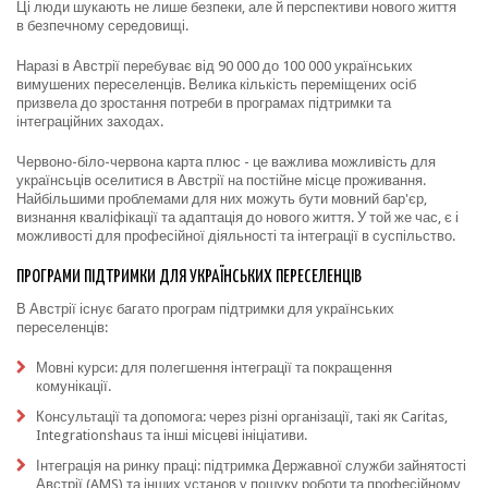
Ці люди шукають не лише безпеки, але й перспективи нового життя
в безпечному середовищі.
Наразі в Австрії перебуває від 90 000 до 100 000 українських
вимушених переселенців. Велика кількість переміщених осіб
призвела до зростання потреби в програмах підтримки та
інтеграційних заходах.
Червоно-біло-червона карта плюс - це важлива можливість для
українсьців оселитися в Австрії на постійне місце проживання.
Найбільшими проблемами для них можуть бути мовний бар'єр,
визнання кваліфікації та адаптація до нового життя. У той же час, є і
можливості для професійної діяльності та інтеграції в суспільство.
ПРОГРАМИ ПІДТРИМКИ ДЛЯ УКРАЇНСЬКИХ ПЕРЕСЕЛЕНЦІВ
В Австрії існує багато програм підтримки для українських
переселенців:
Мовні курси: для полегшення інтеграції та покращення
комунікації.
Консультації та допомога: через різні організації, такі як Caritas,
Integrationshaus та інші місцеві ініціативи.
Інтеграція на ринку праці: підтримка Державної служби зайнятості
Австрії (AMS) та інших установ у пошуку роботи та професійному