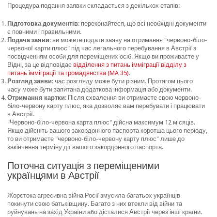
Процедура подання заявки складається з декількох етапів:
Підготовка документів
: переконайтеся, що всі необхідні документи
є повними і правильними.
Подача заяви
: ви можете подати заяву на отримання "червоно-біло-
червоної карти плюс" під час легального перебування в Австрії з
посвідченням особи для переміщених осіб. Якщо ви проживаєте у
Відні, за це відповідає
відділення з питань імміграції відділу з
питань імміграції та громадянства (MA 35)
.
Розгляд заяви
: час розгляду може бути різним. Протягом цього
часу може бути запитана додаткова інформація або документи.
Отримання картки
: Після схвалення ви отримаєте свою червоно-
біло-червону карту плюс, яка дозволяє вам перебувати і працювати
в Австрії.
"Червоно-біло-червона карта плюс" дійсна максимум 12 місяців.
Якщо дійсніть вашого закордонного паспорта коротша цього періоду,
то ви отримаєте "червоно-біло-червону карту плюс" лише до
закінчення терміну дії вашого закордонного паспорта.
Поточна ситуація з переміщеними
українцями в Австрії
Жорстока агресивна війна Росії змусила багатьох українців
покинути свою батьківщину. Багато з них втекли від війни та
руйнувань на захід України або дісталися Австрії через інші країни.