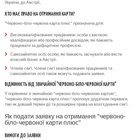
України, до Австрії.
ХТО МАЄ ПРАВО НА ОТРИМАННЯ КАРТИ?
"Червоно-біло-червона карта плюс" призначена для:
Висококваліфікованих працівників: особи з високою
кваліфікацією або професійним досвідом, які бажають
працювати за дефіцитною професією.
Самозайнятих осіб: особи, які бажають заснувати або вести
власний бізнес в Австрії.
Членів сім'ї. Члени сім'ї кваліфікованих працівників та
самозайнятих осіб також можуть подавати заявки.
ВІДМІННІСТЬ ВІД ЗВИЧАЙНОЇ "ЧЕРВОНО-БІЛО-ЧЕРВОНОЇ КАРТИ"
У порівнянні зі звичайною "червоно-біло-червоною картою",
"червоно-біло-червона карта плюс" пропонує додаткові переваги,
такі як довший термін дії та розширені права на возз'єднання сім'ї.
Як подати заявку на отримання "червоно-
біло-червоної карти плюс"
ВИМОГИ ДО ЗАЯВКИ