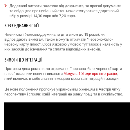
Додаткові витрати: залежно від документа, за проїзні документи
та свідоцтва про цивільний стан може стягуватися додатковий
збір у розмірі 14,30 євро або 7,20 євро.
ВОЗЗ'ЄДНАННЯ СІМ'Ї
Члени сім'ї (чоловік/дружина та діти віком до 18 років), які
відповідають вимогам, також можуть отримати "червоно-біло-
червону карту плюс". Обов'язковою умовою тут також є наявність у
них засобів до існування та сплата відповідних внесків.
ВИМОГИ ДО ІНТЕГРАЦІЇ
Протягом двох років після отримання "червоно-біло-червоної карти
плюс" власники повинні виконати
Модуль 1 Угоди про інтеграцію
,
який включає в себе знання німецької мови та інтеграційні заходи.
Це нове положення пропонує українським біженцям в Австрії чітку
перспективу і сприяє їхній інтеграції на ринку праці та в суспільство.