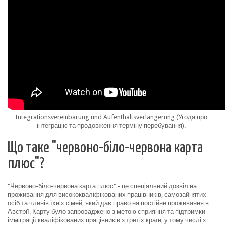
Integrationsvereinbarung und Aufenthaltsverlängerung (Угода про
інтеграцію та продовження терміну перебування).
Що таке "червоно-біло-червона карта
плюс"?
"Червоно-біло-червона карта плюс" - це спеціальний дозвіл на
проживання для висококваліфікованих працівників, самозайнятих
осіб та членів їхніх сімей, який дає право на постійне проживання в
Австрії. Карту було запроваджено з метою сприяння та підтримки
імміграції кваліфікованих працівників з третіх країн, у тому числі з