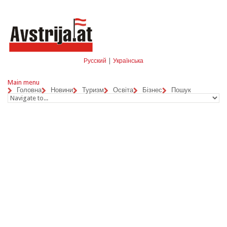
Skip to navigation
Перейти до основного матеріалу
Русский
|
Українська
Main menu
Головна
Новини
Туризм
Освіта
Бізнес
Пошук