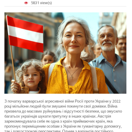
5831 view(s)
З початку варварської агресивної війни Росії проти України у 2022
році мільйони людей були змушені покинути свої домівки. Війна
призвела до масових руйнувань і відсутності безпеки, що змусило
багатьох українців шукати притулку в інших країнах. Австрія
зарекомендувала себе як одна з країн приймаючих країн, яка
пропонує переміщеним особам з України як гуманітарну допомогу,
так і довгострокові перспективи. Одним з варіантів постійного