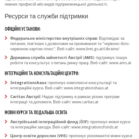
певних професій або видів підприємницької діяльності.
Ресурси та служби підтримки
ОФІЦІЙНІ УСТАНОВИ:
Федеральне міністерство внутрішніх справ
: Відповідає за
питання, пов'язані з дозволами на проживання та "червоно-біло-
червоною картою плюс". Веб-сайт:
www.bmi.gv.at/Ukraine/
Державна служба зайнятості Австрії
(
AMS
): підтримує пошук
роботи та консультує з питань ринку праці. Веб-сайт:
www.ams.at
ІНТЕГРАЦІЙНІ ТА КОНСУЛЬТАЦІЙНІ ЦЕНТРИ:
Integrationshaus
: пропонує комплексні консультації та
інтеграційні курси. Веб-сайт:
www.integrationshaus.at
Caritas Австрії
: Надає підтримку в рамках різних програм
інтеграції та допомоги. Веб-сайт:
www.caritas.at
МОВНІ КУРСИ ТА ПОДАЛЬША ОСВІТА
Австрійський інтеграційний фонд
(
ÖIF
): пропонує мовні курси
та інтеграційні заходи. Веб-сайт:
www.integrationsfonds.at
Центр освіти дорослих
(
VHS
): пропонує різноманітні мовні курси