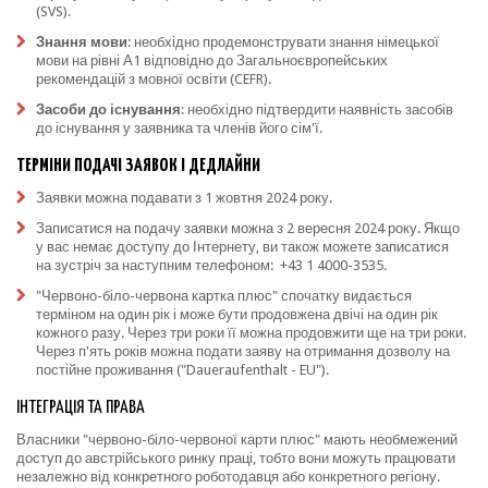
(SVS).
Знання мови
: необхідно продемонструвати знання німецької
мови на рівні А1 відповідно до Загальноєвропейських
рекомендацій з мовної освіти (CEFR).
Засоби до існування
: необхідно підтвердити наявність засобів
до існування у заявника та членів його сім'ї.
ТЕРМІНИ ПОДАЧІ ЗАЯВОК І ДЕДЛАЙНИ
Заявки можна подавати з 1 жовтня 2024 року.
Записатися на подачу заявки можна з 2 вересня 2024 року. Якщо
у вас немає доступу до Інтернету, ви також можете записатися
на зустріч за наступним телефоном: +43 1 4000-3535.
"Червоно-біло-червона картка плюс" спочатку видається
терміном на один рік і може бути продовжена двічі на один рік
кожного разу. Через три роки її можна продовжити ще на три роки.
Через п'ять років можна подати заяву на отримання дозволу на
постійне проживання ("Daueraufenthalt - EU").
ІНТЕГРАЦІЯ ТА ПРАВА
Власники "червоно-біло-червоної карти плюс" мають необмежений
доступ до австрійського ринку праці, тобто вони можуть працювати
незалежно від конкретного роботодавця або конкретного регіону.