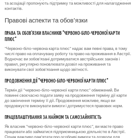
та асоціації пропонують підтримку та можливості для налагодження
контактів.
Правові аспекти та обов'язки
ПРАВА ТА ОБОВ'ЯЗКИ ВЛАСНИКІВ "ЧЕРВОНО-БІЛО-ЧЕРВОНОЇ КАРТИ
ПЛЮС"
"Червоно-біло-червона карта плюс" надає вам певні права, в тому
числі право на оплачувану роботу та право на проживання в Австрії.
Водночас ви зобов'язані дотримуватися австрійських законів і
правил, регулярно поновлювати дозвіл на проживання та
виконувати свої зобов'язання щодо звітності.
ПРОДОВЖЕННЯ ДІЇ "ЧЕРВОНО-БІЛО-ЧЕРВОНОЇ КАРТИ ПЛЮС"
Термін дії "червоно-біло-червоної карти плюс" обмежений. Ви
повинні своєчасно подати заяву на продовження терміну дії карти
до закінчення терміну її дії. Продовження можливе, якщо ви
продовжуєте виконувати вимоги і дотримуєтеся правових норм.
ПРАЦЕВЛАШТУВАННЯ ЗА НАЙМОМ ТА САМОЗАЙНЯТІСТЬ
Як власник "червоно-біло-червоної карти плюс", ви маєте право
працювати або займатися підприємницькою діяльністю в Австрії.
Однак важливо пам'ятати про особливі вимоги та дозволи для