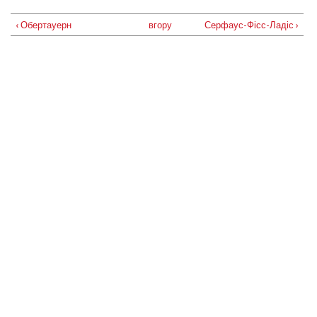
‹ Обертауерн
вгору
Серфаус-Фісс-Ладіс ›