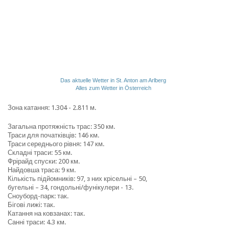
Das aktuelle Wetter in St. Anton am Arlberg
Alles zum Wetter in Österreich
Зона катання: 1.304 - 2.811 м.
Загальна протяжність трас: 350 км.
Траси для початківців: 146 км.
Траси середнього рівня: 147 км.
Складні траси: 55 км.
Фрірайд спуски: 200 км.
Найдовша траса: 9 км.
Кількість підйомників: 97, з них крісельні – 50,
бугельні – 34, гондольні/фунікулери - 13.
Сноуборд-парк: так.
Бігові лижі: так.
Катання на ковзанах: так.
Санні траси: 4.3 км.