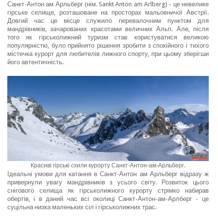
Санкт-Антон ам Арльберг (нім. Sankt Anton am Arlberg) - це невелике
гірське селище, розташоване на просторах мальовничої Австрії.
Довгий час це місце служило перевалочним пунктом для
мандрівників, зачарованих красотами величних Альп. Але, після
того як гірськолижний туризм став користуватися великою
популярністю, було прийнято рішення зробити з спокійного і тихого
містечка курорт для любителів лижного спорту, при цьому зберігши
його автентичність.
Красиві гірські схили курорту Санкт-Антон-ам-Арльберг.
Ідеальні умови для катання в Санкт-Антон ам Арльберг відразу ж
привернули увагу мандрівників з усього світу. Розвиток цього
снігового селища як гірськолижного курорту стрімко набирав
обертів, і в даний час всі околиці Санкт-Антон-ам-Арлберг - це
суцільна низка маленьких сіл і гірськолижних трас.