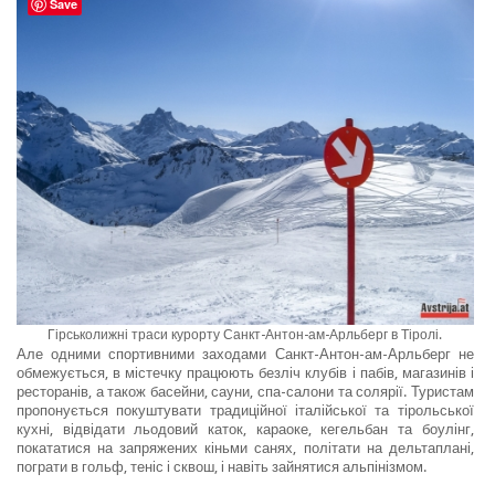
Save
Гірськолижні траси курорту Санкт-Антон-ам-Арльберг в Тіролі.
Але одними спортивними заходами Санкт-Антон-ам-Арльберг не
обмежується, в містечку працюють безліч клубів і пабів, магазинів і
ресторанів, а також басейни, сауни, спа-салони та солярії. Туристам
пропонується покуштувати традиційної італійської та тірольської
кухні, відвідати льодовий каток, караоке, кегельбан та боулінг,
покататися на запряжених кіньми санях, політати на дельтаплані,
пограти в гольф, теніс і сквош, і навіть зайнятися альпінізмом.