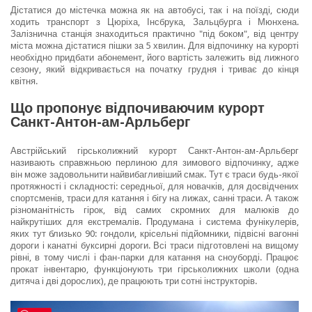
Дістатися до містечка можна як на автобусі, так і на поїзді, сюди
ходить транспорт з Цюріха, Інсбрука, Зальцбурга і Мюнхена.
Залізнична станція знаходиться практично "під боком", від центру
міста можна дістатися пішки за 5 хвилин. Для відпочинку на курорті
необхідно придбати абонемент, його вартість залежить від лижного
сезону, який відкривається на початку грудня і триває до кінця
квітня.
Що пропонує відпочиваючим курорт
Санкт-Антон-ам-Арльберг
Австрійський гірськолижний курорт Санкт-Антон-ам-Арльберг
називають справжньою перлиною для зимового відпочинку, адже
він може задовольнити найвибагливіший смак. Тут є траси будь-якої
протяжності і складності: середньої, для новачків, для досвідчених
спортсменів, траси для катання і бігу на лижах, санні траси. А також
різноманітність гірок, від самих скромних для малюків до
найкрутіших для екстремалів. Продумана і система фунікулерів,
яких тут близько 90: гондоли, крісельні підйомники, підвісні вагонні
дороги і канатні буксирні дороги. Всі траси підготовлені на вищому
рівні, в тому числі і фан-парки для катання на сноуборді. Працює
прокат інвентарю, функціонують три гірськолижних школи (одна
дитяча і дві дорослих), де працюють три сотні інструкторів.