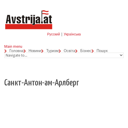
Skip to navigation
Перейти до основного матеріалу
Русский
|
Українська
Main menu
Головна
Новини
Туризм
Освіта
Бізнес
Пошук
Санкт-Антон-ам-Арлберг