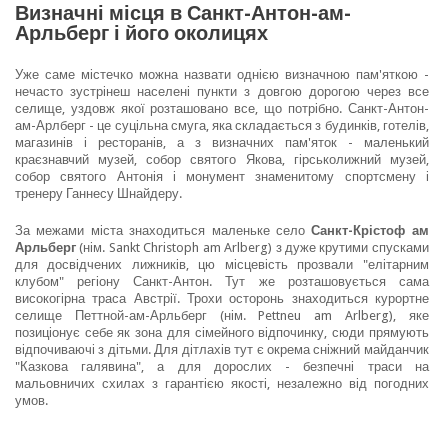
Визначні місця в Санкт-Антон-ам-
Арльберг і його околицях
Уже саме містечко можна назвати однією визначною пам'яткою -
нечасто зустрінеш населені пункти з довгою дорогою через все
селище, уздовж якої розташовано все, що потрібно. Санкт-Антон-
ам-Арлберг - це суцільна смуга, яка складається з будинків, готелів,
магазинів і ресторанів, а з визначних пам'яток - маленький
краєзнавчий музей, собор святого Якова, гірськолижний музей,
собор святого Антонія і монумент знаменитому спортсмену і
тренеру Ганнесу Шнайдеру.
За межами міста знаходиться маленьке село
Санкт-Крістоф ам
Арльберг
(нім. Sankt Christoph am Arlberg) з дуже крутими спусками
для досвідчених лижників, цю місцевість прозвали "елітарним
клубом" регіону Санкт-Антон. Тут же розташовується сама
високогірна траса Австрії. Трохи осторонь знаходиться курортне
селище Петтной-ам-Арльберг (нім. Pettneu am Arlberg), яке
позиціонує себе як зона для сімейного відпочинку, сюди прямують
відпочиваючі з дітьми. Для дітлахів тут є окрема сніжний майданчик
"Казкова галявина", а для дорослих - безпечні траси на
мальовничих схилах з гарантією якості, незалежно від погодних
умов.