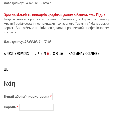
Дата допису:
04.07.2016 - 08:47
Зросла кількість випадків крадіжки даних в банкоматах Відня
Будьте уважні при знятті грошей з банкомату в Відні - в столиці
Австрії зафіксовані нові випадки так званого "скімінгу" банківських
карток. Австрійська поліція повідомляє про високий професіоналізм
шахраїв.
Дата допису:
27.06.2016 - 12:49
Сторінки
« FIRST
‹ PREVIOUS
…
2
3
4
5
6
7
8
9
10
…
НАСТУПНА ›
ОСТАННЯ »
ЩЕ
Вхід
E-mail або ім'я користувача
*
Пароль
*