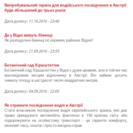
Випробувальний термін для водійського посвідчення в Австрії
буде збільшений до трьох років
Дата допису:
11.10.2016 - 23:46
Де у Відні живуть біженці
Як розподілені біженці по окремих районах Відня?
Дата допису:
21.09.2016 - 23:55
Ботанічний сад Хіршштеттен
Ботанічний сад Хіршштеттен у Відні є дуже цікавим, але в той же час
маловідомим місцем відпочинку в Австрії. Він займає досить
чималу площу в шістдесят тисяч квадратних метрів.
Дата допису:
04.09.2016 - 22:05
Як отримати посвідчення водія в Австрії
Стати власником посвідчення водія європейського зразка, яке дає
право орендувати автомобіль фактично в 190 країнах світу або
подорожувати на особистому транспорті - це гарантія комфорту,
економії часу, коштів і просто вигідна справ