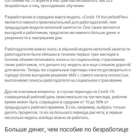
состоянию на 13 апреля в Австрии насчитывалось 588 205
безработных и лиц, проходивших обучение.
Разработанная в середине марта модель «Covid-19-KurzarbeitFlex»
является намного привлекательней для работодателей, чем
предыдущие модели неполной занятости. Она также является
выгодной и работникам, предлагая им намного больше денег и
уверенности в завтрашнем дне.
Работодателям важно знать: в обычной модели неполной занятости
работодатели были обязаны в течение первых трех месяцев в
полном объеме оплачивать взносы по социальному страхованию
своих работников, что делало эту модель все еще слишком дорогой
для многих. Теперь же социальные партнеры смогли договориться о
гораздо более выгодном решении: AMS с самого начала полностью
выплачивает взносы работодателя на социальное страхование.
Другие ключевые моменты: в случае перехода на Covid-19-
сокращенный рабочий день (максимально на три месяца), рабочее
время может быть сокращено в среднем от 10 до 90% от
предыдущего рабочего времени. Если, например, выбрать только
десять процентов, то из-за большого периода расчета, в первые
несколько недель вообще можно не работать.
Больше денег, чем пособие по безработице