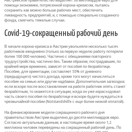
Австрийское правительство выделяет 38 миллиардов евро для
помощи экономике, потрясенной корона-кризисом, пытаясь
сохранить как можно больше рабочих мест, обеспечить
ликвидность предприятий, и, с помощью специально созданного
фонда, смягчить тяжелые случаи.
Covid-19-сокращенный рабочий день
В начале корона-кризиса в Австрии увольняли несколько тысяч
работников ежедневно (только за первую неделю работу потеряли
более 100 000 человек). Частично с обещаниями повторного
трудоустройства, частично без. Таким образом, пострадавшие, по
крайней мере временно, зависят от пособия по безработице.
Пособие, для ориентации, составляет 55% от дневного
(предыдущего) чистого дохода, кроме того могут начисляться
пособие на семью или другие надбавки. Дополнительная загвоздка:
если вскоре после восстановления на работе работник опять станет
безработным, то окажется в ситуации, когда он уже израсходовал
часть своего пособия по безработице и вскоре будете нуждаться в
чрезвычайной пособии (Notstandshilfe с еще более низкой оплатой).
На финансирование модели сокращенного рабочего дня
правительством Австрии выделено до десяти миллиардов евро.
Согласно актуальным данным, в настоящее время около 1,2
миллиона человек переведены на сокращенный рабочий день. По