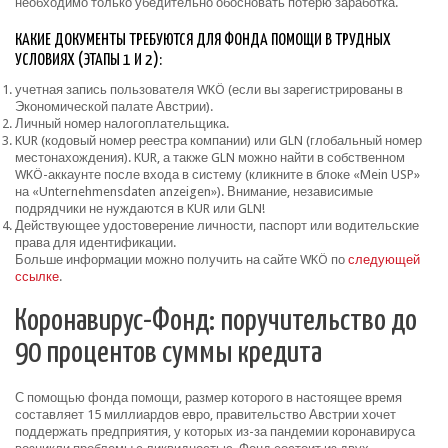
необходимо только убедительно обосновать потерю заработка.
КАКИЕ ДОКУМЕНТЫ ТРЕБУЮТСЯ ДЛЯ ФОНДА ПОМОЩИ В ТРУДНЫХ
УСЛОВИЯХ (ЭТАПЫ 1 И 2):
учетная запись пользователя WKÖ (если вы зарегистрированы в
Экономической палате Австрии).
Личный номер налогоплательщика.
KUR (кодовый номер реестра компании) или GLN (глобальный номер
местонахождения). KUR, а также GLN можно найти в собственном
WKÖ-аккаунте после входа в систему (кликните в блоке «Mein USP»
на «Unternehmensdaten anzeigen»). Внимание, независимые
подрядчики не нуждаются в KUR или GLN!
Действующее удостоверение личности, паспорт или водительские
права для идентификации.
Больше информации можно получить на сайте WKÖ по
следующей
ссылке
.
Коронавирус-Фонд: поручительство до
90 процентов суммы кредита
С помощью фонда помощи, размер которого в настоящее время
составляет 15 миллиардов евро, правительство Австрии хочет
поддержать предприятия, у которых из-за пандемии коронавируса