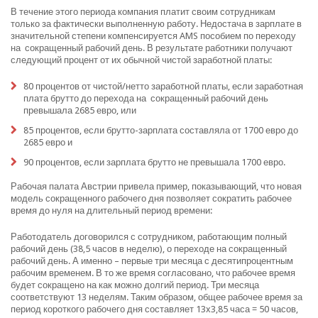
В течение этого периода компания платит своим сотрудникам
только за фактически выполненную работу. Недостача в зарплате в
значительной степени компенсируется AMS пособием по переходу
на сокращенный рабочий день. В результате работники получают
следующий процент от их обычной чистой заработной платы:
80 процентов от чистой/нетто заработной платы, если заработная
плата брутто до перехода на сокращенный рабочий день
превышала 2685 евро, или
85 процентов, если брутто-зарплата составляла от 1700 евро до
2685 евро и
90 процентов, если зарплата брутто не превышала 1700 евро.
Рабочая палата Австрии привела пример, показывающий, что новая
модель сокращенного рабочего дня позволяет сократить рабочее
время до нуля на длительный период времени:
Работодатель договорился с сотрудником, работающим полный
рабочий день (38,5 часов в неделю), о переходе на сокращенный
рабочий день. А именно – первые три месяца с десятипроцентным
рабочим временем. В то же время согласовано, что рабочее время
будет сокращено на как можно долгий период. Три месяца
соответствуют 13 неделям. Таким образом, общее рабочее время за
период короткого рабочего дня составляет 13x3,85 часа = 50 часов,