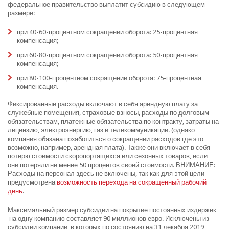
федеральное правительство выплатит субсидию в следующем
размере:
при 40-60-процентном сокращении оборота: 25-процентная
компенсация;
при 60-80-процентном сокращении оборота: 50-процентная
компенсация;
при 80-100-процентном сокращении оборота: 75-процентная
компенсация.
Фиксированные расходы включают в себя арендную плату за
служебные помещения, страховые взносы, расходы по долговым
обязательствам, платежные обязательства по контракту, затраты на
лицензию, электроэнергию, газ и телекоммуникации. (однако
компания обязана позаботиться о сокращении расходов где это
возможно, например, арендная плата). Также они включает в себя
потерю стоимости скоропортящихся или сезонных товаров, если
они потеряли не менее 50 процентов своей стоимости. ВНИМАНИЕ:
Расходы на персонал здесь не включены, так как для этой цели
предусмотрена
возможность перехода на сокращенный рабочий
день
.
Максимальный размер субсидии на покрытие постоянных издержек
на одну компанию составляет 90 миллионов евро. Исключены из
субсидии компании, в которых по состоянию на 31 декабря 2019