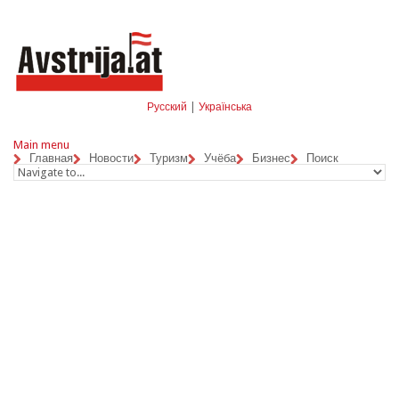
Skip to navigation
Перейти к основному содержанию
Русский
|
Українська
Main menu
Главная
Новости
Туризм
Учёба
Бизнес
Поиск