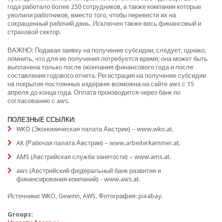
года работало более 250 сотрудников, а также компании которые
уволили работников, вместо того, чтобы перевести их на
сокращенный рабочий день. Исключен также весь финансовый и
страховой сектор.
ВАЖНО: Подавая заявку на получение субсидии, следует, однако,
помнить, что для ее получения потребуется время; она может быть
выплачена только после окончания финансового года и после
составления годового отчета. Регистрация на получение субсидии
на покрытие постоянных издержек возможна на сайте aws с 15
апреля до конца года. Оплата производится через банк по
согласованию с aws.
ПОЛЕЗНЫЕ ССЫЛКИ:
WKÖ (Экономическая палата Австрии) –
www.wko.at
.
AK (Рабочая палата Австрии) –
www.arbeiterkammer.at
.
AMS (Австрийская служба занятости) –
www.ams.at
.
aws (Австрийский федеральный банк развития и
финансирования компаний) -
www.aws.at
.
Источники: WKÖ, Gewinn, AWS. Фотография: pixabay.
Groups: