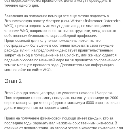
без бюрократических проволочек, деньги могут переведены в
течение одного дня.
Заявления на получение помощи все еще можно подавать в
Экономическую палату Австрии (нем. Wirtschaftskammer Österreich,
WKÖ), причем подавать их могут даже лица, не являющимися
членами WKÖ, например, внештатные сотрудники, лица, занятые
собственным бизнесом и лица свободной профессии.
Предпосылкой для получение помощи является то, что
пострадавший больше не в состоянии покрывать свои текущие
расходы или (!) на предприятии действует правительственный
запрет на вход в помещение из-за Covid-19, или же наблюдается
падение оборота по меньшей мере на 50 процентов по сравнению с
тем же месяцем прошлого года. Дополнительную информацию
можно найти на сайте WKÖ.
Этап 2
Этап 2 фонда помощи в трудных условиях начался 16 апреля.
Пострадавшие теперь могут получить выплату в размере до 2000
евро в месяц за три месяца (однако, максимум 6000 евро, включая
деньги полученные на первом этапе).
Право на получение финансовой помощи имеет каждый, кто за
последние годы зарабатывал на жизнь собственным бизнесом. В
отличие от первого этапа, на втором этапе в качестве критериев для