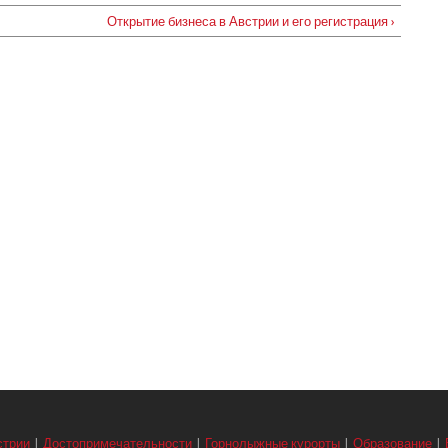
Открытие бизнеса в Австрии и его регистрация ›
стрии
|
Достопримечательности
|
Горнолыжные курорты
|
Образование
|