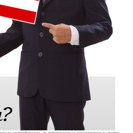
олько географически, но политически и экономически в центре