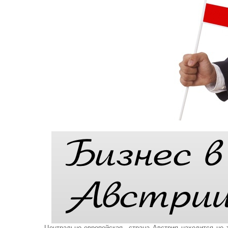
Центрально-европейская страна Австрия находится не т