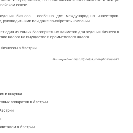
опейском союзе.
едения бизнеса - особенно для международных инвесторов.
, руководить ими или даже приобретать компании.
ет один из самых благоприятных климатов для ведения бизнеса в
вие налога на имущество и промыслового налога.
 бизнесом в Австрии.
Фотография: depositphotos.com/photousvp77
я и покупки
овых аппаратов в Австрии
Австрии
и
апиталом в Австрии