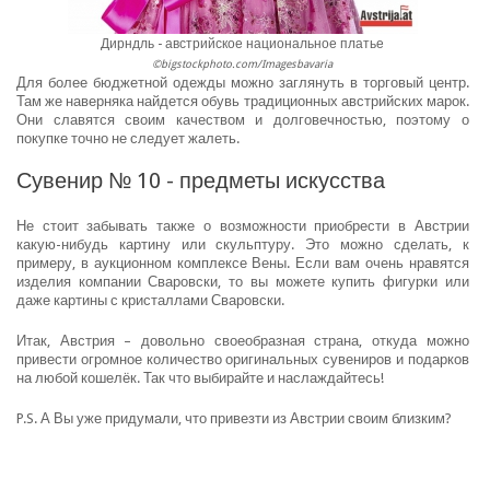
Дирндль - австрийское национальное платье
©bigstockphoto.com/Imagesbavaria
Для более бюджетной одежды можно заглянуть в торговый центр.
Там же наверняка найдется обувь традиционных австрийских марок.
Они славятся своим качеством и долговечностью, поэтому о
покупке точно не следует жалеть.
Сувенир № 10 - предметы искусства
Не стоит забывать также о возможности приобрести в Австрии
какую-нибудь картину или скульптуру. Это можно сделать, к
примеру, в аукционном комплексе Вены. Если вам очень нравятся
изделия компании Сваровски, то вы можете купить фигурки или
даже картины с кристаллами Сваровски.
Итак, Австрия – довольно своеобразная страна, откуда можно
привести огромное количество оригинальных сувениров и подарков
на любой кошелёк. Так что выбирайте и наслаждайтесь!
P.S. А Вы уже придумали, что привезти из Австрии своим близким?