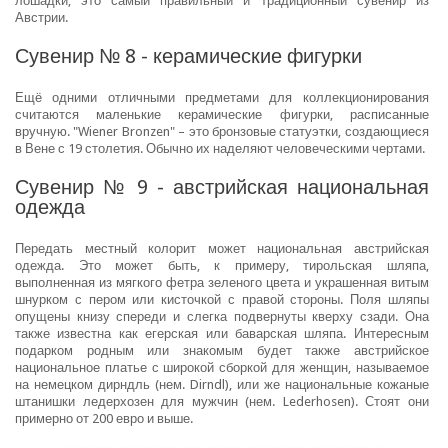
лошадки, это самый правильный и традиционный сувенир из
Австрии.
Сувенир № 8 - керамические фигурки
Ещё одними отличными предметами для коллекционирования
считаются маленькие керамические фигурки, расписанные
вручную. "Wiener Bronzen" – это бронзовые статуэтки, создающиеся
в Вене с 19 столетия. Обычно их наделяют человеческими чертами.
Сувенир № 9 - австрийская национальная
одежда
Передать местный колорит может национальная австрийская
одежда. Это может быть, к примеру, тирольская шляпа,
выполненная из мягкого фетра зеленого цвета и украшенная витым
шнурком с пером или кисточкой с правой стороны. Поля шляпы
опущены книзу спереди и слегка подвернуты кверху сзади. Она
также известна как егерская или баварская шляпа. Интересным
подарком родным или знакомым будет также австрийское
национальное платье с широкой сборкой для женщин, называемое
на немецком дирндль (нем. Dirndl), или же национальные кожаные
штанишки ледерхозен для мужчин (нем. Lederhosen). Стоят они
примерно от 200 евро и выше.