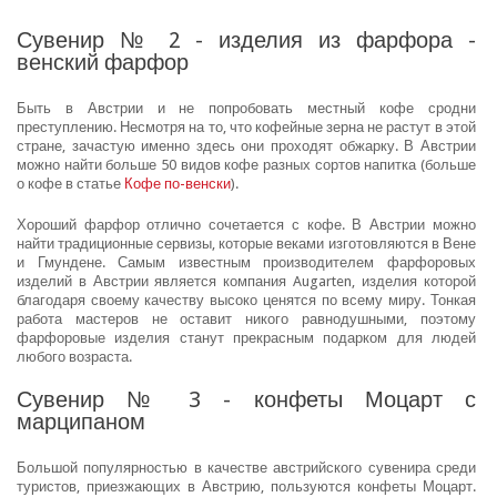
Сувенир № 2 - изделия из фарфора -
венский фарфор
Быть в Австрии и не попробовать местный кофе сродни
преступлению. Несмотря на то, что кофейные зерна не растут в этой
стране, зачастую именно здесь они проходят обжарку. В Австрии
можно найти больше 50 видов кофе разных сортов напитка (больше
о кофе в статье
Кофе по-венски
).
Хороший фарфор отлично сочетается с кофе. В Австрии можно
найти традиционные сервизы, которые веками изготовляются в Вене
и Гмундене. Самым известным производителем фарфоровых
изделий в Австрии является компания Augarten, изделия которой
благодаря своему качеству высоко ценятся по всему миру. Тонкая
работа мастеров не оставит никого равнодушными, поэтому
фарфоровые изделия станут прекрасным подарком для людей
любого возраста.
Сувенир № 3 - конфеты Моцарт с
марципаном
Большой популярностью в качестве австрийского сувенира среди
туристов, приезжающих в Австрию, пользуются конфеты Моцарт.