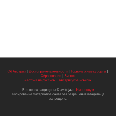
Об Австрии
|
Достопримечательности
|
Горнолыжные курорты
|
Образование
|
Бизнес
Австрия на русском
|
Австрія українською
.
Все права защищены © avstrija.at.
Импрессум
Копирование материалов сайта без разрешения владельца
запрещено.