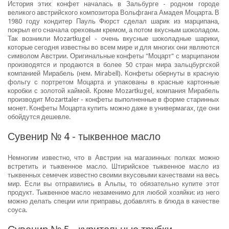
История этих конфет началась в Зальбурге - родном городе
великого австрийского композитора Вольфганга Амадея Моцарта. В
1980 году кондитер Пауль Фюрст сделал шарик из марципана,
покрыл его сначала ореховым кремом, а потом вкусным шоколадом.
Так возникли Mozartkugel - очень вкусные шоколадные шарики,
которые сегодня известны во всем мире и для многих они являются
символом Австрии. Оригинальные конфеты "Моцарт" с марципаном
производятся и продаются в более 50 стран мира зальцбургской
компанией Мирабель (нем. Mirabell). Конфеты обернуты в красную
фольгу с портретом Моцарта и упакованы в красные картонные
коробки с золотой каймой. Кроме Mozartkugel, компания Мирабель
производит Mozarttaler - конфеты выполненные в форме старинных
монет. Конфеты Моцарта купить можно даже в универмагах, где они
обойдутся дешевле.
Сувенир № 4 - тыквенное масло
Немногим известно, что в Австрии на магазинных полках можно
встретить и тыквенное масло. Штирийское тыквенное масло из
тыквенных семечек известно своими вкусовыми качествами на весь
мир. Если вы отправились в Альпы, то обязательно купите этот
продукт. Тыквенное масло незаменимо для любой хозяйки: из него
можно делать специи или приправы, добавлять в блюда в качестве
соуса.