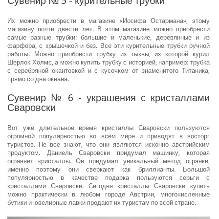
Сувенир № 5 - курительные трубки
Их можно приобрести в магазине «Иосифа Остармана», этому
магазину почти двести лет. В этом магазине можно приобрести
самые разные трубки: большие и маленькие, деревянные и из
фарфора, с крышечкой и без. Все эти курительные трубки ручной
работы. Можно приобрести трубку из тыквы, из которой курил
Шерлок Холмс, а можно купить трубку с историей, например: трубка
с серебряной окантовкой и с кусочком от знаменитого Титаника,
прямо со дна океана.
Сувенир № 6 - украшения с кристаллами
Сваровски
Вот уже длительное время кристаллы Сваровски пользуются
огромной популярностью во всём мире и приводят в восторг
туристов. Не все знают, что они являются исконно австрийским
продуктом. Даниель Сваровски придумал машинку, которая
ограняет кристаллы. Он придумал уникальный метод огранки,
именно поэтому они сверкают как бриллианты. Большой
популярностью в качестве подарка пользуются серьги с
кристаллами Сваровски. Сегодня кристаллы Сваровски купить
можно практически в любом городе Австрии, многочисленные
бутики и ювелирные лавки продают их туристам по всей стране.