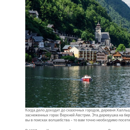
Когда дело доходит до сказочных городов, деревня Халльшта
заснеженных горах Верхней Австрии. Эта деревушка на бере
вы в поисках волшебства – то вам точно необходимо посет