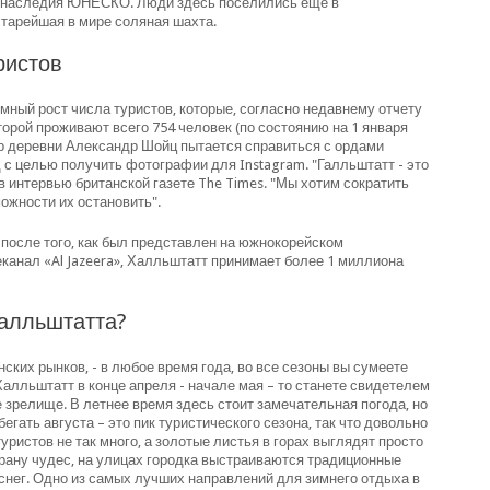
о наследия ЮНЕСКО. Люди здесь поселились еще в
старейшая в мире соляная шахта.
ристов
ный рост числа туристов, которые, согласно недавнему отчету
торой проживают всего 754 человек (по состоянию на 1 января
стр деревни Александр Шойц пытается справиться с ордами
с целью получить фотографии для Instagram. "Галльштатт - это
 в интервью британской газете The Times. "Мы хотим сократить
зможности их остановить".
после того, как был представлен на южнокорейском
еканал «Al Jazeera», Халльштатт принимает более 1 миллиона
алльштатта?
ских рынков, - в любое время года, во все сезоны вы сумеете
Халльштатт в конце апреля - начале мая – то станете свидетелем
 зрелище. В летнее время здесь стоит замечательная погода, но
егать августа – это пик туристического сезона, так что довольно
уристов не так много, а золотые листья в горах выглядят просто
ану чудес, на улицах городка выстраиваются традиционные
снег. Одно из самых лучших направлений для зимнего отдыха в