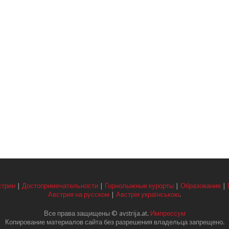
стрии
|
Достопримечательности
|
Горнолыжные курорты
|
Образование
|
Австрия на русском
|
Австрія українською
.
Все права защищены © avstrija.at.
Импрессум
Копирование материалов сайта без разрешения владельца запрещено.