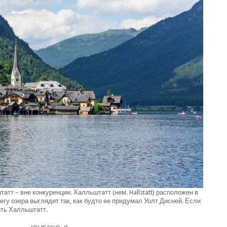
тт – вне конкуренции. Халльштатт (нем. Hallstatt) расположен в
гу озера выглядит так, как будто ее придумал Уолт Дисней. Если
ить Халльштатт.