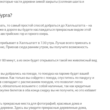
некоторые части деревни зимой закрыты (соляная шахта и
урга?
вать, то самый простой способ добраться до Халльштатта – на
 уже в дороге вы будете наслаждаться прекрасным видом этой
встрийских гор и горного озера.
 прибывает в Халльштатт в 7.30 утра. Лучше всего приехать в
вню, Приехав сюда ранним утром, вы получите возможность
т 80 минут, а из окон будет открываться такой же живописный вид
 вы добрались на поезде, то поездка на пароме будет вашей
евни. Как только вы сойдете с поезда, спуститесь по пандусу и
в совпадает с расписанием поездов, что позволит легко
, обязательно возьмите с собой наличные, так как кредитные
купке билетов в оба конца скидку вы не получите, но это избавит
сть прекрасные места для фотографий, красивые дома и
т деревни. Здесь вы увидите прекрасные деревянные дома,