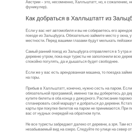
Австрии – это, несомненно, Халльштатт, но, к сожалению, 
фуникулер).
Как добраться в Халльштатт из Зальцб
Если у вас нет автомобиля и вы не собираетесь его арендо
поезде из Зальцбурга. Обязательно займите место у окна,
местности. Перед вашими глазами будут мелькать пейзажи а
Самый ранний поезд из Зальцбурга отправляется в 5 утра и
деревню утром, пока еще туристы не заполонили всю дере
спокойно погулять, да и дышаться будет свободнее.
Если же у вас есть арендованная машина, то поездка займе
на горы.
Прибыв в Халльштатт, конечно, нужно сесть на паром. Если
обязательной программой, именно так вы доберетесь до дер
купите билеты в оба конца у дежурного. Расписание паромо
спланировать свой маршрут и добраться до деревни. Кстати
карты при покупке билетов на паром не принимаются. При по
вас от нудных очередей на обратном пути.
Не все туристы забредают далеко от деревни, а зря. Там е
незабываемый вид на озеро. Следуйте по улице на север о