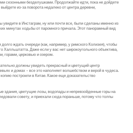
ми сезонными безделушками. Продолжайте идти, пока не дойдете
 выйдете из-за поворота недалеко от центра деревни,
 увидите в Инстаграм, ну или почти все, были сделаны именно из
ьких минутах ходьбы от паромного причала. Этот панорамный вид
 долго ждать очереди (как, например, у римского Колизея), чтобы
 Халльштатта. Даже если у вас нет широкоугольного объектива,
, горами, церковью и озером.
язательно должны увидеть прекрасный и цветущий центр
евьях и домах – все это наполняет волшебством и верой в чудеса.
 копию построили в Китае. Какое еще доказательство
ые здания, цветущие лозы, водопады и непревзойденные горы на
ледовали совету, и приехали сюда пораньше, потому что толпы