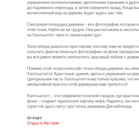
украшенные колокольчиками, цветочными горшками и други
до подземного перехода, а затем поверните назад. Когда вы
великолепный вид на церковь будет ждать вас там.
Смотровая площадка деревни – все фотографии, которые вы
этой точки. Найти ее не трудно. Она расположена в нескол
на Халльштатт просто захватывает дух.
Зона обзора довольно просторная, поэтому вам не придется
получить фантастическую фотографию на фоне прекрасного
вы все равно можете запечатлеть красивый пейзаж с домами
Помимо этой «классической» точки обзора деревни, вы об
Халльштатта. Красочные здания, цветы и украшения на дер
Центральная часть Халльштатта настолько красива, что ее
необычайной красоты этой деревушки вам требуется?
Халльштатт – это сюрреалистический городок, где красочн
фоне – создают идеальную картину мира. Надеюсь, вы пос
туристов здесь могут достигать размеров Диснейленда.
Groups:
Отдых в Австрии