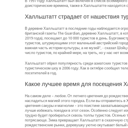
В 1997 году Халльштатт был включен в список Всемирног
доисторические времена, также в Халльштатте находится 
Халльштатт страдает от нашествия ту
В деревне Халльштатт в последние годы наблюдается огром
британской газеты The Guardian, деревню Халльштатт, в ко
2019 года), посещают до 10 000 туристов в день. Бургоми
туристов, штурмующими этот маленький австрийский город 
важная часть истории культуры, а не музей", - сказал Шойц
число туристов, по крайней мере, на треть, но у нас нет во
Халльштатт обрел популярность среди азиатских туристов 
туристическом шоу в 2006 году. Как в октябре сообщил тел
посетителей в год.
Какое лучшее время для посещения Х
На самом деле – любое. От летнего цветения до рождествен
насладиться магией этого городка. Если вы отправитесь в 
цветения сакуры и магнолии – это поистине захватывающее
лучше избежать поездки в этот сезон. Особенно следует изб
трудно будет пробираться сквозь толпы туристов. Осенью т
потрясающе. Зима превращает Халльштатт в сказочную стр
рождественские рынки, деревушку уютно окутывает белый 