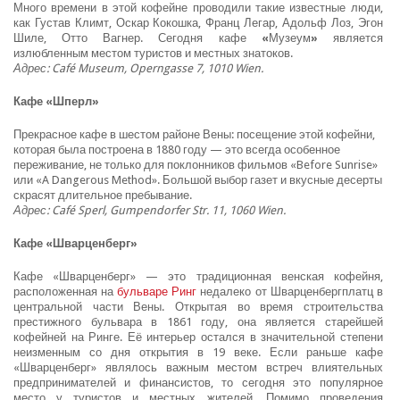
Много времени в этой кофейне проводили такие известные люди,
как Густав Климт, Оскар Кокошка, Франц Легар, Адольф Лоз, Эгон
Шиле, Отто Вагнер. Сегодня кафе
«
Музеум
»
является
излюбленным местом туристов и местных знатоков.
Адрес: Café Museum, Operngasse 7, 1010 Wien.
Кафе «Шперл»
Прекрасное кафе в шестом районе Вены: посещение этой кофейни,
которая была построена в 1880 году — это всегда особенное
переживание, не только для поклонников фильмов «Before Sunrise»
или «A Dangerous Method». Большой выбор газет и вкусные десерты
скрасят длительное пребывание.
Адрес: Café Sperl, Gumpendorfer Str. 11, 1060 Wien.
Кафе «Шварценберг»
Кафе «Шварценберг» — это традиционная венская кофейня,
расположенная на
бульваре Ринг
недалеко от Шварценбергплатц в
центральной части Вены. Открытая во время строительства
престижного бульвара в 1861 году, она является старейшей
кофейней на Ринге. Её интерьер остался в значительной степени
неизменным со дня открытия в 19 веке. Если раньше кафе
«Шварценберг» являлось важным местом встреч влиятельных
предпринимателей и финансистов, то сегодня это популярное
место у туристов и местных жителей. Помимо проведения