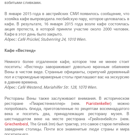
взбитыми сливками.
В январе 2015 года в австрийских СМИ появилось сообщение, что
хозяйка кафе выпроводила лесбийскую пару, которое целовалась в
кафе. В результате, 16 января 2015 года возле кафе состоялась
акция протеста, в которой приняли участие около 2000 человек.
Кафе в этот день было закрыто.
Адрес: Café Prückel, Stubenring 24, 1010 Wien.
Кафе «Вестенд»
Немного более отдаленное кафе, которое тем не менее стоит
посетить: «Вестенд» завораживает довольно мрачным обаянием
Вены в чистом виде. Странные официанты, скрипучий деревянный
пол и старомодные мраморные столы приглашают вас на экскурсию
в давние времена.
Адрес: Café Westend, Mariahilfer Str. 128, 1070 Wien.
Рестораны Вены также заслуживают внимания. В историческом
ресторане «Пиаристенкеллер» (нем.
Piaristenkeller
) можно
попробовать блюда, приготовленные по рецептам восемнадцатого
века и посетить два, принадлежащих ресторану музея. В
шестнадцатом веке на месте ресторана «Грейхенбейсл» (нем.
Griechenbeisl
, The Greek Inn) был трактир, это самое старое питейное
заведение столицы. Почти все знаменитые люди страны и мира
посетили его.