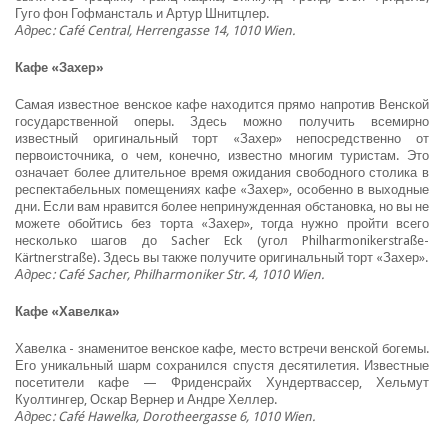
Гуго фон Гофмансталь и Артур Шнитцлер.
Адрес: Café Central, Herrengasse 14, 1010 Wien.
Кафе «Захер»
Самая известное венское кафе находится прямо напротив Венской
государственной оперы. Здесь можно получить всемирно
известный оригинальный торт «Захер» непосредственно от
первоисточника, о чем, конечно, известно многим туристам. Это
означает более длительное время ожидания свободного столика в
респектабельных помещениях кафе «Захер», особенно в выходные
дни. Если вам нравится более непринужденная обстановка, но вы не
можете обойтись без торта «Захер», тогда нужно пройти всего
несколько шагов до Sacher Eck (угол Philharmonikerstraße-
Kärtnerstraße). Здесь вы также получите оригинальный торт «Захер».
Адрес: Café Sacher, Philharmoniker Str. 4, 1010 Wien.
Кафе «Хавелка»
Хавелка - знаменитое венское кафе, место встречи венской богемы.
Его уникальный шарм сохранился спустя десятилетия. Известные
посетители кафе — Фриденсрайх Хундертвассер, Хельмут
Куолтингер, Оскар Вернер и Андре Хеллер.
Адрес: Café Hawelka, Dorotheergasse 6, 1010 Wien.