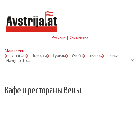
Skip to navigation
Перейти к основному содержанию
Русский
|
Українська
Main menu
Главная
Новости
Туризм
Учёба
Бизнес
Поиск
Кафе и рестораны Вены