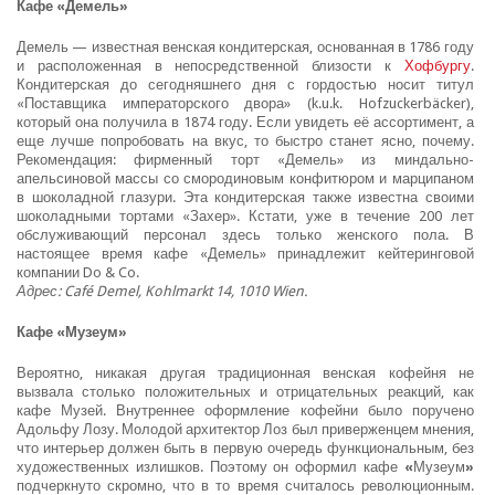
Кафе «Демель»
Демель — известная венская кондитерская, основанная в 1786 году
и расположенная в непосредственной близости к
Хофбургу
.
Кондитерская до сегодняшнего дня с гордостью носит титул
«Поставщика императорского двора» (k.u.k. Hofzuckerbäcker),
который она получила в 1874 году. Если увидеть её ассортимент, а
еще лучше попробовать на вкус, то быстро станет ясно, почему.
Рекомендация: фирменный торт «Демель» из миндально-
апельсиновой массы со смородиновым конфитюром и марципаном
в шоколадной глазури. Эта кондитерская также известна своими
шоколадными тортами «Захер». Кстати, уже в течение 200 лет
обслуживающий персонал здесь только женского пола. В
настоящее время кафе «Демель» принадлежит кейтеринговой
компании Do & Co.
Адрес: Café Demel, Kohlmarkt 14, 1010 Wien.
Кафе «Музеум»
Вероятно, никакая другая традиционная венская кофейня не
вызвала столько положительных и отрицательных реакций, как
кафе Музей. Внутреннее оформление кофейни было поручено
Адольфу Лозу. Молодой архитектор Лоз был приверженцем мнения,
что интерьер должен быть в первую очередь функциональным, без
художественных излишков. Поэтому он оформил кафе
«
Музеум
»
подчеркнуто скромно, что в то время считалось революционным.