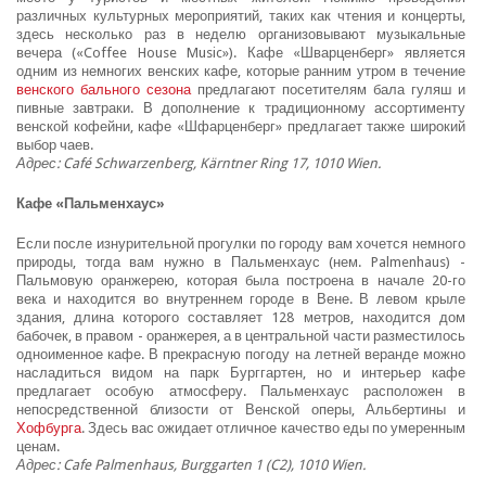
различных культурных мероприятий, таких как чтения и концерты,
здесь несколько раз в неделю организовывают музыкальные
вечера («Coffee House Music»). Кафе «Шварценберг» является
одним из немногих венских кафе, которые ранним утром в течение
венского бального сезона
предлагают посетителям бала гуляш и
пивные завтраки. В дополнение к традиционному ассортименту
венской кофейни, кафе «Шфарценберг» предлагает также широкий
выбор чаев.
Адрес: Café Schwarzenberg, Kärntner Ring 17, 1010 Wien.
Кафе «Пальменхаус»
Если после изнурительной прогулки по городу вам хочется немного
природы, тогда вам нужно в Пальменхаус (нем. Palmenhaus) -
Пальмовую оранжерею, которая была построена в начале 20-го
века и находится во внутреннем городе в Вене. В левом крыле
здания, длина которого составляет 128 метров, находится дом
бабочек, в правом - оранжерея, а в центральной части разместилось
одноименное кафе. В прекрасную погоду на летней веранде можно
насладиться видом на парк Бурггартен, но и интерьер кафе
предлагает особую атмосферу. Пальменхаус расположен в
непосредственной близости от Венской оперы, Альбертины и
Хофбурга
. Здесь вас ожидает отличное качество еды по умеренным
ценам.
Адрес: Cafe Palmenhaus, Burggarten 1 (C2), 1010 Wien.