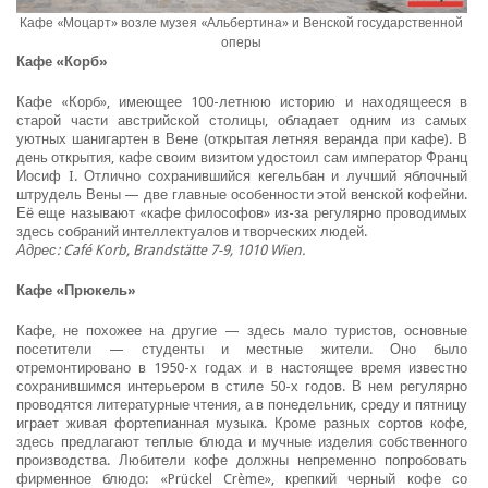
Кафе «Моцарт» возле музея «Альбертина» и Венской государственной
оперы
Кафе «Корб»
Кафе «Корб», имеющее 100-летнюю историю и находящееся в
старой части австрийской столицы, обладает одним из самых
уютных шанигартен в Вене (открытая летняя веранда при кафе). В
день открытия, кафе своим визитом удостоил сам император Франц
Иосиф I. Отлично сохранившийся кегельбан и лучший яблочный
штрудель Вены — две главные особенности этой венской кофейни.
Её еще называют «кафе философов» из-за регулярно проводимых
здесь собраний интеллектуалов и творческих людей.
Адрес: Café Korb, Brandstätte 7-9, 1010 Wien.
Кафе «Прюкель»
Кафе, не похожее на другие — здесь мало туристов, основные
посетители — студенты и местные жители. Оно было
отремонтировано в 1950-х годах и в настоящее время известно
сохранившимся интерьером в стиле 50-х годов. В нем регулярно
проводятся литературные чтения, а в понедельник, среду и пятницу
играет живая фортепианная музыка. Кроме разных сортов кофе,
здесь предлагают теплые блюда и мучные изделия собственного
производства. Любители кофе должны непременно попробовать
фирменное блюдо: «Prückel Crème», крепкий черный кофе со