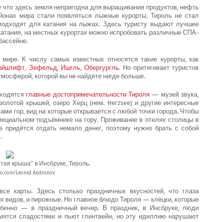
у что здесь земля непригодна для выращивания продуктов, нефть
айонах мира стали появляться лыжные курорты, Тироль не стал
подходят для катания на лыжах. Здесь туристу выдают лучшее
катания, на местных курортах можно испробовать различные СПА-
бассейне.
мире. К числу самых известных относятся такие курорты, как
ойштифт
,
Зефельд
,
Ишгль
,
Обергургль
. Но притягивает туристов
мосферой, которой вы не найдёте нигде больше.
аходятся
главные достопримечательности Тироля
— музей звука,
олотой крышей, озеро Херц (нем. Herzsee) и другие интересные
ами гор, вид на которые открывается с любой точки города. Чтобы
специальном подъёмнике на гору. Проживание в отелях столицы в
е придётся отдать немало денег, поэтому нужно брать с собой
.
тая крыша" в Инсбруке, Тироль.
o.com/Leonid Andronov
все карты. Здесь столько праздничных вкусностей, что глаза
ых видов, и пирожные. Но главное блюдо Тироля — клёцки, которые
бенно — в праздничный вечер. В праздник, в Инсбруке, люди
омятся сладостями и пьют глинтвейн, но эту идиллию нарушают