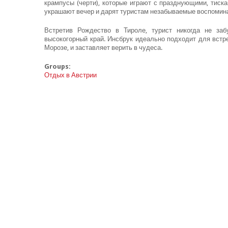
крампусы (черти), которые играют с празднующими, тиск
украшают вечер и дарят туристам незабываемые воспомина
Встретив Рождество в Тироле, турист никогда не за
высокогорный край. Инсбрук идеально подходит для встре
Морозе, и заставляет верить в чудеса.
Groups:
Отдых в Австрии