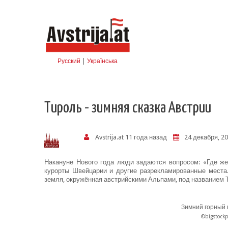
Skip to navigation
Перейти к основному содержанию
Русский
|
Українська
Тироль - зимняя сказка Австрии
Avstrija.at
11 года назад
24 декабря, 20
Накануне Нового года люди задаются вопросом: «Где же
курорты Швейцарии и другие разрекламированные места
земля, окружённая австрийскими Альпами, под названием 
Зимний горный 
©bigstockp