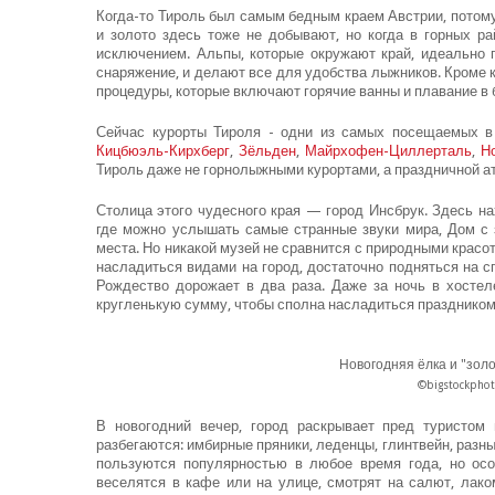
Когда-то Тироль был самым бедным краем Австрии, потом
и золото здесь тоже не добывают, но когда в горных р
исключением. Альпы, которые окружают край, идеально 
снаряжение, и делают все для удобства лыжников. Кроме 
процедуры, которые включают горячие ванны и плавание в 
Сейчас курорты Тироля - одни из самых посещаемых в 
Кицбюэль-Кирхберг
,
Зёльден
,
Майрхофен-Циллерталь
,
Н
Тироль даже не горнолыжными курортами, а праздничной ат
Столица этого чудесного края — город Инсбрук. Здесь н
где можно услышать самые странные звуки мира, Дом с з
места. Но никакой музей не сравнится с природными красот
насладиться видами на город, достаточно подняться на 
Рождество дорожает в два раза. Даже за ночь в хостел
кругленькую сумму, чтобы сполна насладиться праздником
Новогодняя ёлка и "золо
©bigstockphot
В новогодний вечер, город раскрывает пред туристом 
разбегаются: имбирные пряники, леденцы, глинтвейн, разн
пользуются популярностью в любое время года, но осо
веселятся в кафе или на улице, смотрят на салют, лак