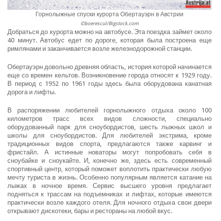
Горнолыжные спуски курорта Обертауэрн в Австрии
©boerescul/Bigstock.com
Добраться до курорта можно на автобусе. Эта поездка займет около
40 минут. Автобус едет по дороге, которая была построена еще
римлянами и заканчивается возле железнодорожной станции.
Обертауэрн довольно древняя область, история которой начинается
еще со времен кельтов. Возникновение города относят к 1929 году.
В период с 1952 по 1961 годы здесь была оборудована канатная
дорога и лифты.
В распоряжении любителей горнолыжного отдыха около 100
километров трасс всех видов сложности, специально
оборудованный парк для сноубордистов, шесть лыжных школ и
школы для сноубордистов. Для любителей экстрима, кроме
традиционных видов спорта, предлагаются также карвинг и
фристайл. А истинные новаторы могут попробовать себя в
сноубайке и сноукайте. И, конечно же, здесь есть современный
спортивный центр, который поможет воплотить практически любую
мечту туриста в жизнь. Особенно популярным является катание на
лыжах в ночное время. Сервис высшего уровня предлагает
подняться к трассам на подъемниках и лифтах, которые имеются
практически возле каждого отеля. Для ночного отдыха свои двери
открывают дискотеки, бары и рестораны на любой вкус.