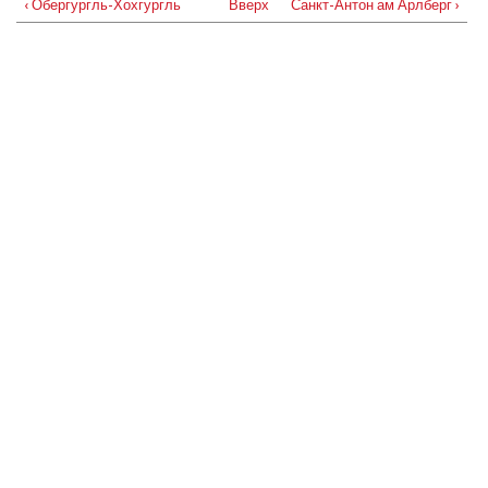
‹ Обергургль-Хохгургль
Вверх
Санкт-Антон ам Арлберг ›