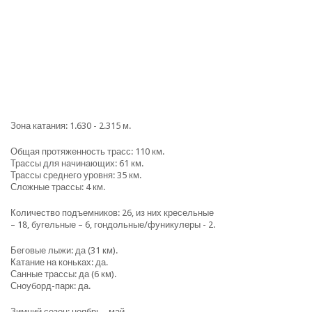
Зона катания: 1.630 - 2.315 м.
Общая протяженность трасс: 110 км.
Трассы для начинающих: 61 км.
Трассы среднего уровня: 35 км.
Сложные трассы: 4 км.
Количество подъемников: 26, из них кресельные
– 18, бугельные – 6, гондольные/фуникулеры - 2.
Беговые лыжи: да (31 км).
Катание на коньках: да.
Санные трассы: да (6 км).
Сноуборд-парк: да.
Зимний сезон: ноябрь - май.