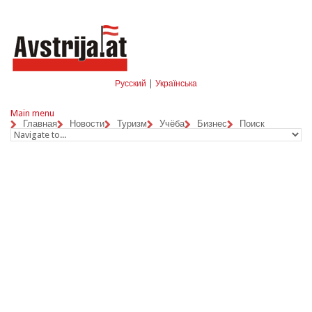
Skip to navigation
Перейти к основному содержанию
Русский
|
Українська
Main menu
Главная
Новости
Туризм
Учёба
Бизнес
Поиск