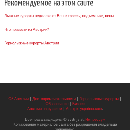
Рекомендуемое на этом сайте
Лыжные курорты недалеко от Вены: трассы, подъемники, цены
Что привезти из Австрии?
Горнолыжные курорты Австрии
Об Австрии
|
Достопримечательности
|
Горнолыжные курорты
|
Образование
|
Бизнес
Австрия на русском
|
Австрія українською
.
Все права защищены © avstrija.at.
Импрессум
Копирование материалов сайта без разрешения владельца
запрещено.