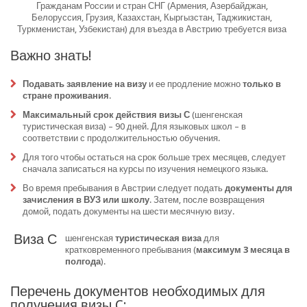
Гражданам России и стран СНГ (Армения, Азербайджан,
Белоруссия, Грузия, Казахстан, Кыргызстан, Таджикистан,
Туркменистан, Узбекистан) для въезда в Австрию требуется виза
Важно знать!
Подавать заявление на визу
и ее продление можно
только в
стране проживания
.
Максимальный срок действия визы С
(шенгенская
туристическая виза) – 90 дней. Для языковых школ – в
соответствии с продолжительностью обучения.
Для того чтобы остаться на срок больше трех месяцев, следует
сначала записаться на
курсы по изучения немецкого языка
.
Во время пребывания в Австрии следует подать
документы для
зачисления в ВУЗ или школу
. Затем, после возвращения
домой, подать документы на шести месячную визу.
Виза С
шенгенская
туристическая виза
для
кратковременного пребывания (
максимум 3 месяца в
полгода
).
Перечень документов необходимых для
получения визы C: