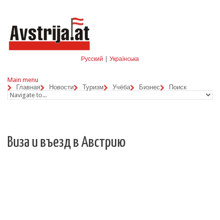
Skip to navigation
Перейти к основному содержанию
Русский
|
Українська
Main menu
Главная
Новости
Туризм
Учёба
Бизнес
Поиск
Виза и въезд в Австрию