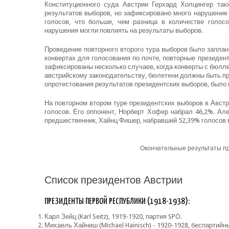
Конституционного суда Австрии Герхард Холцингер та
результатов выборов, но зафиксировано много нарушение
голосов, что больше, чем разница в количестве голос
нарушения могли повлиять на результаты выборов.
Проведение повторного второго тура выборов было заплани
конвертах для голосования по почте, повторные президен
зафиксированы несколько случаев, когда конверты с бюлл
австрийскому законодательству, бюлетени должны быть пр
опротестования результатов президентских выборов, было п
На повторном втором туре президентских выборов в Авст
голосов. Его оппонент, Норберт Хофер набрал 46,2%. Ал
предшественник, Хайнц Фишер, набравший 52,39% голосов в
Окончательные результаты пр
Список президентов Австрии
ПРЕЗИДЕНТЫ ПЕРВОЙ РЕСПУБЛИКИ (1918-1938):
Карл Зейц (Karl Seitz), 1919-1920, партия SPÖ.
Михаель Хайниш (Michael Hainisch) - 1920-1928, беспартийн