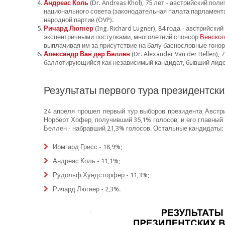
Андреас Коль
(Dr. Andreas Khol), 75 лет - австрийский пол
национального совета (законодательная палата парламент
народной партии (ÖVP).
Ричард Люгнер
(Ing. Richard Lugner), 84 года - австрийс
эксцентричными поступками, многолетний спонсор
Венског
выплачивая им за присутствие на балу баснословные гоно
Александр Ван дер Беллен
(Dr. Alexander Van der Bellen),
баллотирующийся как независимый кандидат, бывший лидер
Результаты первого тура президентск
24 апреля прошел первый тур выборов президента Австри
Норберт Хофер, получивший 35,1% голосов, и его главный
Беллен - набравший 21,3% голосов. Остальные кандидаты:
Ирмгард Грисс - 18,9%;
Андреас Коль - 11,1%;
Рудольф Хундсторфер - 11,3%;
Ричард Люгнер - 2,3%.