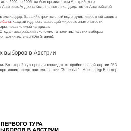
итик, с 2002 по 2006 год был президентом Австрийского
а Австрии). Андреас Коль является кандидатом от Австрийской
кий миллиардер, бывший строительный подрядчик, известный своими
о бала
, каждый год приглашающий мировые знаменитости
рары, независимый кандидат.
 72 года - австрийский экономист и политик, на этих выборах
 партии зеленых (Die Grünen).
их выборов в Австрии
и. Во второй тур прошли кандидат от крайне правой партии FPÖ
 противник, представитель партии "Зеленых" - Александр Ван дер