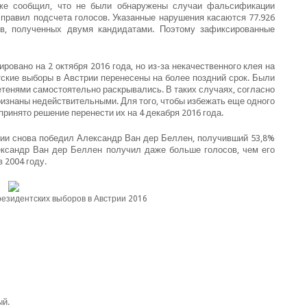
кже сообщил, что не были обнаружены случаи фальсификации
 правил подсчета голосов. Указанные нарушения касаются 77.926
ов, полученных двумя кандидатами. Поэтому зафиксированные
ровано на 2 октября 2016 года, но из-за некачественного клея на
тские выборы в Австрии перенесены на более поздний срок. Были
етенями самостоятельно раскрывались. В таких случаях, согласно
изнаны недействительными. Для того, чтобы избежать еще одного
ринято решение перенести их на 4 декабря 2016 года.
рии снова победил Александр Ван дер Беллен, получивший 53,8%
ександр Ван дер Беллен получил даже больше голосов, чем его
 2004 году.
езидентских выборов в Австрии 2016
ый.