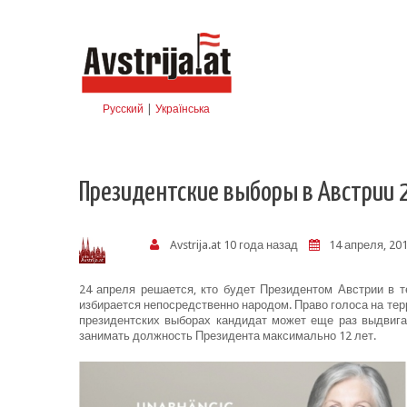
Skip to navigation
Перейти к основному содержанию
Русский
|
Українська
Президентские выборы в Австрии 
Avstrija.at
10 года назад
14 апреля, 201
24 апреля решается, кто будет Президентом Австрии в 
избирается непосредственно народом. Право голоса на тер
президентских выборах кандидат может еще раз выдвига
занимать должность Президента максимально 12 лет.