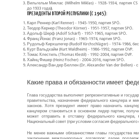
Вильгельм Миклас (Wilhelm Miklas) - 1928-1934, партия C
до 1933 года
)
.
ПРЕЗИДЕНТЫ ВТОРОЙ РЕСПУБЛИКИ (С 1945):
Карл Реннер (Karl Renner) - 1945-1950, партия SPÖ.
Теодор Кернер (Theodor Körner) - 1951-1957, партия SPÖ.
Адольф Шерф (Adolf Schärf) - 1957-1965, партия SPÖ.
Франц Йонас (Franz Jonas) - 1965-1974, партия SPÖ.
Рудольф Кирхшлегер (Rudolf Kirchschläger) - 1974-1986, бе
Курт Вальдхайм (Kurt Waldheim) - 1986-1992, партия ÖVP.
Томас Клестиль (Thomas Klestil) - 1992-2004, партия ÖVP.
Хайнц Фишер (Heinz Fischer) - 2004-2016, партия SPÖ.
Александр Ван дер Беллен (Dr. Alexander Van der Bellen) - с
Какие права и обязанности имеет фед
Глава государства выполняет репрезентативные и государ
правительства, назначение федерального канцлера и ми
законов. Хотя президент имеет право назначить канцле
канцлером становиться в основном лидер партии, получи
может отправить в отставку федерального канцлера, 
Национальный совет (при условии согласия федерального 
Не менее важными обязанностями главы государства яв
заключение международных договоров; далее поддерж