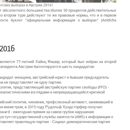
нтских выборах в Австрии 2016?
чит абсолютного большинства (более 50 процентов действительных
 Во втором туре действуют те же правовые нормы, что и в первом
очте буклет "официальная информация о выборах" (Amtliche
 2016
ляется 77-летний Хайнц Фишер, который был избран на второй
т президента Австрии баллотируются шесть кандидатов:
й кандидат-женщина, австрийский юрист и бывшая председатель
на не представляет ни одну партию.
й политик, представляющий австрийскую партию свободы (FPÖ) -
ионалистическими взглядами и непрекращающейся критикой
стрийский политик, чиновник, профсоюзный активист, занимавший в
учи министром, в 2015 году Рудольф Хундсторфер получил
Award - ежегодная премия за самое грубое нарушение
доступ государственной службы занятости (AMS) к информации о
тавляет правлящую партию - Социал-демократическая партия