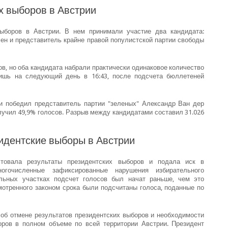
х выборов в Австрии
ыборов в Австрии. В нем принимали участие два кандидата:
ен и представитель крайне правой популистской партии свободы
ов, но оба кандидата набрали практически одинаковое количество
лишь на следующий день в 16:43, после подсчета бюллетеней
 победил представитель партии "зеленых" Александр Ван дер
олучил 49,9% голосов. Разрыв между кандидатами составил 31.026
идентские выборы в Австрии
товала результаты президентских выборов и подала иск в
гочисленные зафиксированные нарушения избирательного
ельных участках подсчет голосов был начат раньше, чем это
отренного законом срока были подсчитаны голоса, поданные по
об отмене результатов президентских выборов и необходимости
оров в полном объеме по всей территории Австрии. Президент