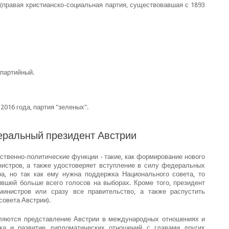
S (правая христианско-социальная партия, существовавшая с 1893
спартийный.
 2016 года, партия "зеленых".
еральный президент Австрии
ственно-политические функции - такие, как формирование нового
нистров, а также удостоверяет вступление в силу федеральных
ра, но так как ему нужна поддержка Национального совета, то
вшей больше всего голосов на выборах. Кроме того, президент
министров или сразу все правительство, а также распустить
совета Австрии).
ляются представление Австрии в международных отношениях и
ка и развитие дипломатических отношений с главами других