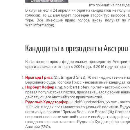
Кто победит на президе
В случае, если 24 апреля ни один из кандидатов не полу
голосов), то 22 мая будет проведен второй тур выборов.
туре. Все имеющие право голоса вновь получат по п
Wahlinformation).
Кандидаты в президенты Австрии
В настоящее время федеральным президентом Австрии яв
срок и занимает этот пост с 2004 года. В 2016 году на пос
Ирмгард Грисс
(Dr. Irmgard Griss), 70 лет - единственны
Верховного суда. Госпожа Грисс - независимый кандидат, о
Норберт Хофер
(Ing. Norbert Hofer), 45 лет - австрийски
правая популистская партия, прославившаяся своими нац
действующего австрийского правительства.
Рудольф Хундсторфер
(Rudolf Hundstorfer), 65 лет - ав
2008-2016 годах пост министра социальной политики. Буд
негативную премию "Премия Большого Брата" (Big Brother 
неприкосновенности частной жизни и свободы граждан) за 
гражданстве своих клиентов. Рудольф Хундсторфер предс
Австрии (SPÖ).