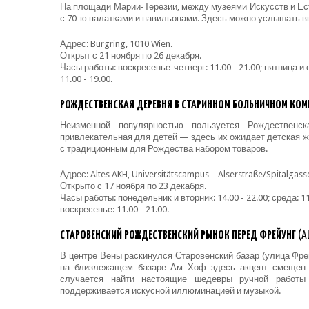
На площади Марии-Терезии, между музеями Искусств и Ес
с 70-ю палатками и павильонами. Здесь можно услышать в
Адрес: Burgring, 1010 Wien.
Открыт с 21 ноября по 26 декабря.
Часы работы: воскресенье-четверг: 11.00 - 21.00; пятница и су
11.00 - 19.00.
РОЖДЕСТВЕНСКАЯ ДЕРЕВНЯ В СТАРИННОМ БОЛЬНИЧНОМ КОМ
Неизменной популярностью пользуется Рождественс
привлекательная для детей — здесь их ожидает детская же
с традиционным для Рождества набором товаров.
Адрес: Altes AKH, Universitätscampus – Alserstraße/Spitalgass
Открыто с 17 ноября по 23 декабря.
Часы работы: понедельник и вторник: 14.00 - 22.00; среда: 11.0
воскресенье: 11.00 - 21.00.
СТАРОВЕНСКИЙ РОЖДЕСТВЕНСКИЙ РЫНОК ПЕРЕД ФРЕЙУНГ
(A
В центре Вены раскинулся Старовенский базар (улица Фрей
на близлежащем базаре Ам Хоф здесь акцент смещен н
случается найти настоящие шедевры ручной работы
поддерживается искусной иллюминацией и музыкой.