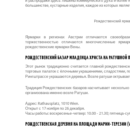
и распродажи здесь лишены коммерческого духа и более 
большинстве, кустарные изделия, каждое из которых являе
Рождественский ярма
Ярмарки в регионах Австрии отличаются своеобраз
торжественностью отличаются многочисленные ярма
рождественские ярмарки Вены.
РОЖДЕСТВЕНСКИЙ БАЗАР МЛАДЕНЦА ХРИСТА НА РАТУШНОЙ
Этот рынок традиционно считается главной рождественск
торговых палаток с ёлочными украшениями, сладостями, 
Рингштрассе украшаются деревья. Возле ратуши октрывае
Традиция Рождественских базаров насчитывает несколько 
организована именно возле Ратуши.
Адрес: Rathausplatz, 1010 Wien.
Открыт с 17 ноября по 26 декабря.
Часы работы: воскресенье-четвер: 10.00 - 21.30; пятница-субб
РОЖДЕСТВЕНСКАЯ ДЕРЕВНЯ НА ПЛОЩАДИ МАРИИ-ТЕРЕЗИИ
(