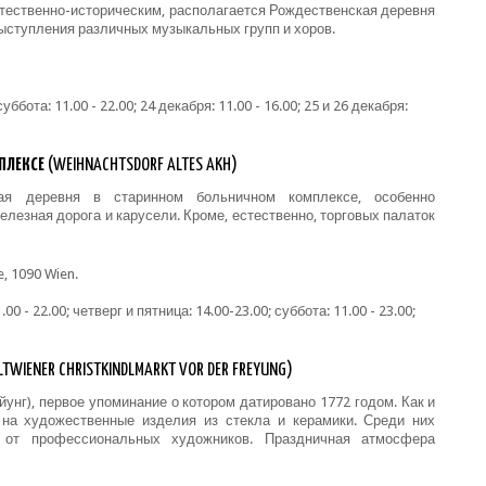
тественно-историческим, располагается Рождественская деревня
ыступления различных музыкальных групп и хоров.
ббота: 11.00 - 22.00; 24 декабря: 11.00 - 16.00; 25 и 26 декабря:
ПЛЕКСЕ
(WEIHNACHTSDORF ALTES AKH)
кая деревня в старинном больничном комплексе, особенно
лезная дорога и карусели. Кроме, естественно, торговых палаток
e, 1090 Wien.
0 - 22.00; четверг и пятница: 14.00-23.00; суббота: 11.00 - 23.00;
LTWIENER CHRISTKINDLMARKT VOR DER FREYUNG)
унг), первое упоминание о котором датировано 1772 годом. Как и
а художественные изделия из стекла и керамики. Среди них
 от профессиональных художников. Праздничная атмосфера