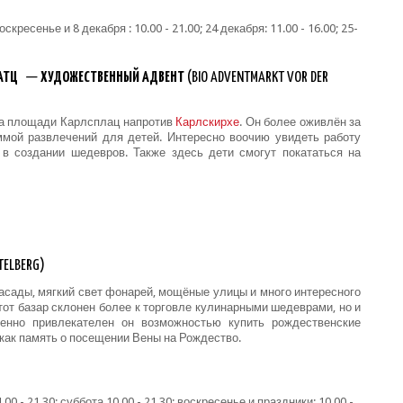
кресенье и 8 декабря : 10.00 - 21.00; 24 декабря: 11.00 - 16.00; 25-
ЛАТЦ
—
ХУДОЖЕСТВЕННЫЙ АДВЕНТ
(BIO ADVENTMARKT VOR DER
на площади Карлсплац напротив
Карлскирхе
. Он более оживлён за
мой развлечений для детей. Интересно воочию увидеть работу
в создании шедевров. Также здесь дети смогут покататься на
TELBERG)
асады, мягкий свет фонарей, мощёные улицы и много интересного
от базар склонен более к торговле кулинарными шедеврами, но и
енно привлекателен он возможностью купить рождественские
 как память о посещении Вены на Рождество.
00 - 21.30; суббота 10.00 - 21.30; воскресенье и праздники: 10.00 -