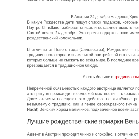
В Австрии 24 декабря младенец Христо
В канун Рождества дети пишут список подарков, которые 
Наутро Christkindl забирает список и оставляет вместо 
Святой вечер, 24 декабря. Это время подарков тоже име
рождественский колокольчик.
В отличие от Нового года (Сильвестра), Рождество — п
традиционного карпа и знаменитой австрийской выпечки.
которых больше не сыскать во всём мире. В последнее вре
превращается в традиционное блюдо.
Узнать больше о
традиционны
Непременной обязанностью каждого австрийца является п
этот ритуал происходит в сельской местности — с факелам
Даже атеисты посещают это действо, не лишённое рел
незыблемую традицию, как и пение своеобразного гимна Ро
Nacht) Венским хором мальчиков, подхваченное всеми авс
Лучшие рождественские ярмарки Вен
Адвент в Австрии проходит чинно и спокойно, в отличие о