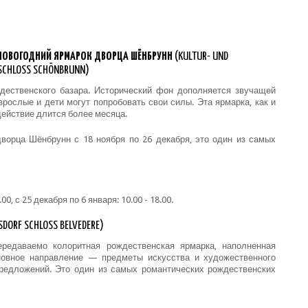
 НОВОГОДНИЙ ЯРМАРОК ДВОРЦА ШЁНБРУНН
(KULTUR- UND
CHLOSS SCHÖNBRUNN)
ественского базара. Исторический фон дополняется звучащей
рослые и дети могут попробовать свои силы. Эта ярмарка, как и
действие длится более месяца.
 дворца Шёнбрунн с 18 ноября по 26 декабря, это один из самых
00, с 25 декабря по 6 января: 10.00 - 18.00.
DORF SCHLOSS BELVEDERE)
редаваемо колоритная рождественская ярмарка, наполненная
новное направление — предметы искусства и художественного
редложений. Это один из самых романтических рождественских