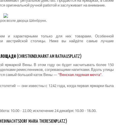
напоминают ритуальное действо. Продаются на ярмарках, в своём
тся оригинальной ручной работой и заслуживает на внимание.
рок возле дворца Шёнбрунн.
ием и характерными только для них товарами. Особенной
рки австрийской столицы. Ниже вы найдёте самые лучшие
 ПЛОЩАДИ
(CHRISTKINDLMARKT AM RATHAUSPLATZ)
ой ярмаркой Вены. В этом году он будет насчитывать более 150
поделками ремесленников, согревающими напитками. Вдоль улицы
тся самый большой каток Вены
—
"Венская ледяная мечта"
.
столетий — они известны с 1242 года, когда первая ярмарки была
ота: 10.00 - 22.00; исключение 24 декабря: 10.00 - 18.00.
WEIHNACHTSDORF MARIA THERESIENPLATZ)