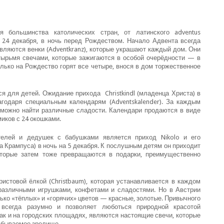
я большинства католических стран, от латинского adventus
 24 декабря, в ночь перед Рождеством. Начало Адвента всегда
вляются венки (Adventkranz), которые украшают каждый дом. Они
тырьмя свечами, которые зажигаются в особой очерёдности — в
олько на Рождество горят все четыре, внося в дом торжественное
ся для детей. Ожидание прихода Christkindl (младенца Христа) в
годаря специальным календарям (Adventskalender). За каждым
 можно найти различные сладости. Календари продаются в виде
иков с 24 окошками.
телей и дедушек с бабушками является приход Nikolo и его
а Крампуса) в ночь на 5 декабря. К послушным детям он приходит
оторые затем тоже превращаются в подарки, преимущественно
стовой ёлкой (Christbaum), которая устанавливается в каждом
 различными игрушками, конфетами и сладостями. Но в Австрии
ко «тёплых» и «горячих» цветов — красные, золотые. Привычного
всегда разумно и позволяет люботься природной красотой
так и на городских площадях, являются настоящие свечи, которые
абываемое зрелище.