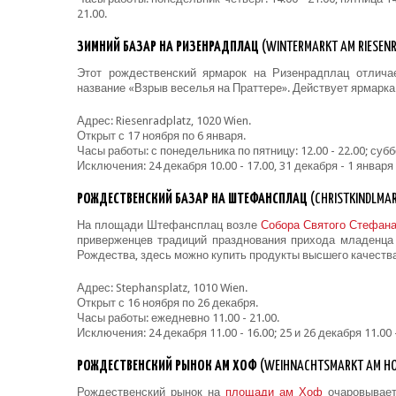
21.00.
ЗИМНИЙ БАЗАР НА РИЗЕНРАДПЛАЦ
(WINTERMARKT AM RIESEN
Этот рождественский ярмарок на Ризенрадплац отличае
название «Взрыв веселья на Праттере». Действует ярмарка 
Адрес: Riesenradplatz, 1020 Wien.
Открыт с 17 ноября по 6 января.
Часы работы: с понедельника по пятницу: 12.00 - 22.00; субб
Исключения: 24 декабря 10.00 - 17.00, 31 декабря - 1 января 1
РОЖДЕСТВЕНСКИЙ БАЗАР НА
ШТЕФАНСПЛАЦ
(CHRISTKINDLMA
На площади Штефансплац возле
Собора Святого Стефан
приверженцев традиций празднования прихода младенца 
Рождества, здесь можно купить продукты высшего качества 
Адрес: Stephansplatz, 1010 Wien.
Открыт с 16 ноября по 26 декабря.
Часы работы: ежедневно 11.00 - 21.00.
Исключения: 24 декабря 11.00 - 16.00; 25 и 26 декабря 11.00 -
РОЖДЕСТВЕНСКИЙ РЫНОК АМ ХОФ
(WEIHNACHTSMARKT AM HO
Рождественский рынок на
площади ам Хоф
очаровывает