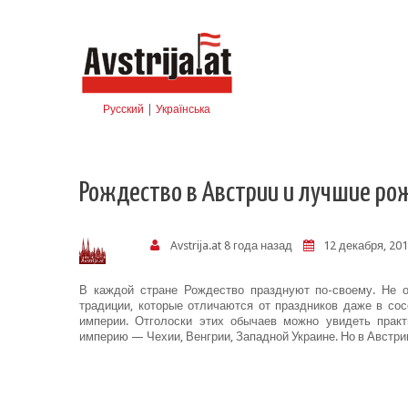
Skip to navigation
Перейти к основному содержанию
Русский
|
Українська
Рождество в Австрии и лучшие ро
Avstrija.at
8 года назад
12 декабря, 201
В каждой стране Рождество празднуют по-своему. Не о
традиции, которые отличаются от праздников даже в сос
империи. Отголоски этих обычаев можно увидеть практ
империю — Чехии, Венгрии, Западной Украине. Но в Австри