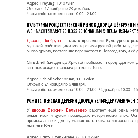
Адрес: Freyung, 1010 Wien.
Открыт с 17 ноября по 23 декабря.
Часы работы: ежедневно 10.00 - 21.00.
КУЛЬТУРНЫ РОЖДЕСТВЕНСКИЙ РЫНОК ДВОРЦА ШЁНБРУНН И
WEIHNACHTSMARKT SCHLOSS SCHÖNBRUNN & NEUJAHRSMARKT S
Дворец Шёнбрунн
— место проведения Культурного рожд
музыкой, работающими мастерскими ручной работы, где вз
много других, постепенно перерастает в Новогоднюю, и её 
Christkindl (младенца Христа) пребывает перед зданием
знатных рождественских рынков в Вене.
Адрес: Schloß Schönbrunn, 1130 Wien.
Открыт с 24 ноября по 6 января.
Часы работы: ежедневно 10.00 - 21.00; 24 декабря: 10.00 - 16.
РОЖДЕСТВЕНСКАЯ ДЕРЕВНЯ ДВОРЦА БЕЛЬВЕДЕР
(WEIHNACHTS
У
дворца Верхний Бельведер
работает ещё одна непе
романтикой и духом прошедших исторических эпох. Ос
промысла, но и для гурманов есть немало интересных п
рынков в Вене.
Адрес: Prinz-Eugen-Straße 27, 1030 Wien.