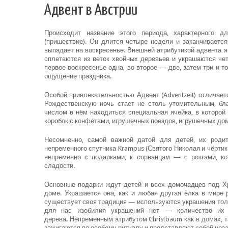
Адвент в Австрии
Происходит название этого периода, характерного дл
(пришествие). Он длится четыре недели и заканчивается
выпадает на воскресенье. Внешней атрибутикой адвента я
сплетаются из веток хвойных деревьев и украшаются че
первое воскресенье одна, во второе — две, затем три и т
ощущение праздника.
Особой привлекательностью Адвент (Adventzeit) отличает
Рождественскую ночь стает не столь утомительным, бла
числом в нём находиться специальная ячейка, в которой
коробок с конфетами, игрушечных поездов, игрушечных дом
Несомненно, самой важной датой для детей, их роди
непременного спутника Krampus (Святого Николая и чёртик
непременно с подарками, к сорванцам — с розгами, к
сладости.
Основные подарки ждут детей и всех домочадцев под Хри
доме. Украшается она, как и любая другая ёлка в мире
существует своя традиция — используются украшения толь
для нас изобилия украшений нет — количество их 
дерева. Непременным атрибутом Christbaum как в домах, 
зажигаются по особому ритуалу и представляют собой нез