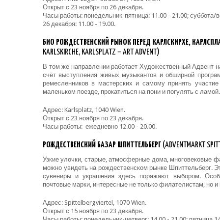
Открыт с 23 ноября по 26 декабря.
Часы работы: понедельник-пятница: 11.00 - 21.00; суббота/вос
26 декабря: 11.00 - 19.00.
БИО РОЖДЕСТВЕНСКИЙ РЫНОК ПЕРЕД КАРЛСКИРХЕ, КАРЛСП
KARLSKIRCHE, KARLSPLATZ – ART ADVENT)
В том же направлении работает Художественный Адвент 
счёт выступления живых музыкантов и обширной програм
ремесленников в мастерских и самому принять участие 
маленьком поезде, прокатиться на пони и погулять с ламой.
Адрес: Karlsplatz, 1040 Wien.
Открыт с 23 ноября по 23 декабря.
Часы работы: ежедневно 12.00 - 20.00.
РОЖДЕСТВЕНСКИЙ БАЗАР ШПИТТЕЛЬБЕРГ
(ADVENTMARKT SPIT
Узкие улочки, старые, атмосферные дома, многовековые ф
можно увидеть на рождественском рынке Шпиттельберг. Эт
сувениры и украшения здесь поражают выбором. Особ
почтовые марки, интересные не только филателистам, но и
Адрес: Spittelbergviertel, 1070 Wien.
Открыт с 15 ноября по 23 декабря.
Часы работы: понедельник-четверг: 14.00 - 21.00; пятница 14.