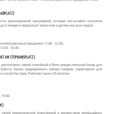
RADPLATZ)
тся разнообразной программой, которая неслучайно получила
до 6 января и предлагает взрослым и детям шоу всех видов.
ота/воскресенье/праздники: 11.00 - 22.00.
2.00 - 02.00.
RKT AM STEPHANSPLATZ)
а
расположен самый спокойный в Вене рождественский базар для
Христа. Кроме традиционного набора товаров, характерных для
со всей Австрии. Работает около 30 палаток.
 19.00.
F)
 своей романтической атмосферой и множеством необычайных