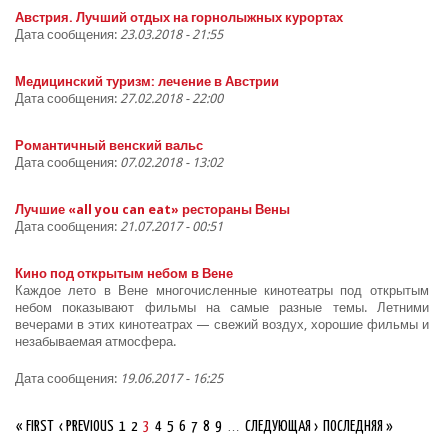
Австрия. Лучший отдых на горнолыжных курортах
Дата сообщения:
23.03.2018 - 21:55
Медицинский туризм: лечение в Австрии
Дата сообщения:
27.02.2018 - 22:00
Романтичный венский вальс
Дата сообщения:
07.02.2018 - 13:02
Лучшие «all you can eat» рестораны Вены
Дата сообщения:
21.07.2017 - 00:51
Кино под открытым небом в Вене
Каждое лето в Вене многочисленные кинотеатры под открытым
небом показывают фильмы на самые разные темы. Летними
вечерами в этих кинотеатрах — свежий воздух, хорошие фильмы и
незабываемая атмосфера.
Дата сообщения:
19.06.2017 - 16:25
Страницы
« FIRST
‹ PREVIOUS
1
2
3
4
5
6
7
8
9
…
СЛЕДУЮЩАЯ ›
ПОСЛЕДНЯЯ »