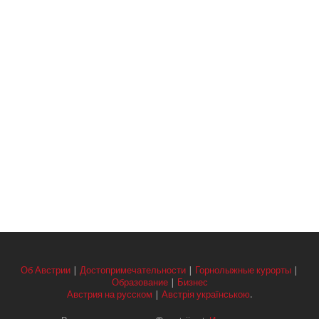
Об Австрии
|
Достопримечательности
|
Горнолыжные курорты
|
Образование
|
Бизнес
Австрия на русском
|
Австрія українською
.