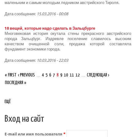
маленьким и самым молодым ледником австрийского Тироля.
Дата сообщения:
15.03.2016 - 00:08
10 вещей, которые надо сделать в Зальцбурге
Многовековая история окутала стены прекрасного австрийского
города Зальцбург. Издревле поселение славилось высоким
качеством очищенной соли, продажа которой составляла
фундамент экономики города.
Дата сообщения:
10.03.2016 - 22:03
Страницы
« FIRST
‹ PREVIOUS
…
4
5
6
7
8
9
10
11
12
…
СЛЕДУЮЩАЯ ›
ПОСЛЕДНЯЯ »
ЕЩЁ
Вход на сайт
E-mail или имя пользователя
*