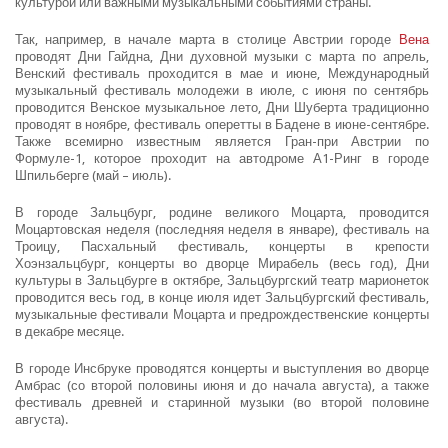
культурой или важными музыкальными событиями страны.
Так, например, в начале марта в столице Австрии городе
Вена
проводят Дни Гайдна, Дни духовной музыки с марта по апрель,
Венский фестиваль проходится в мае и июне, Международный
музыкальный фестиваль молодежи в июле, с июня по сентябрь
проводится Венское музыкальное лето, Дни Шуберта традиционно
проводят в ноябре, фестиваль оперетты в Бадене в июне-сентябре.
Также всемирно известным является Гран-при Австрии по
Формуле-1, которое проходит на автодроме А1-Ринг в городе
Шпильберге (май – июль).
В городе Зальцбург, родине великого Моцарта, проводится
Моцартовская неделя (последняя неделя в январе), фестиваль на
Троицу, Пасхальный фестиваль, концерты в крепости
Хоэнзальцбург, концерты во дворце Мирабель (весь год), Дни
культуры в Зальцбурге в октябре, Зальцбургский театр марионеток
проводится весь год, в конце июля идет Зальцбургский фестиваль,
музыкальные фестивали Моцарта и предрождественские концерты
в декабре месяце.
В городе Инсбруке проводятся концерты и выступления во дворце
Амбрас (со второй половины июня и до начала августа), а также
фестиваль древней и старинной музыки (во второй половине
августа).