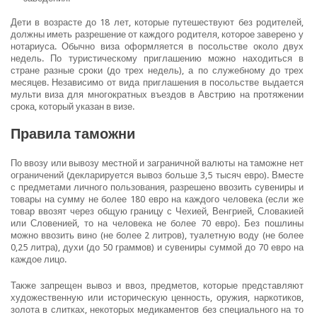
Дети в возрасте до 18 лет, которые путешествуют без родителей,
должны иметь разрешение от каждого родителя, которое заверено у
нотариуса. Обычно виза оформляется в посольстве около двух
недель. По туристическому приглашению можно находиться в
стране разные сроки (до трех недель), а по служебному до трех
месяцев. Независимо от вида приглашения в посольстве выдается
мульти виза для многократных въездов в Австрию на протяжении
срока, который указан в визе.
Правила таможни
По ввозу или вывозу местной и заграничной валюты на таможне нет
ограничений (декларируется вывоз больше 3,5 тысяч евро). Вместе
с предметами личного пользования, разрешено ввозить сувениры и
товары на сумму не более 180 евро на каждого человека (если же
товар ввозят через общую границу с Чехией, Венгрией, Словакией
или Словенией, то на человека не более 70 евро). Без пошлины
можно ввозить вино (не более 2 литров), туалетную воду (не более
0,25 литра), духи (до 50 граммов) и сувениры суммой до 70 евро на
каждое лицо.
Также запрещен вывоз и ввоз, предметов, которые представляют
художественную или историческую ценность, оружия, наркотиков,
золота в слитках, некоторых медикаментов без специального на то