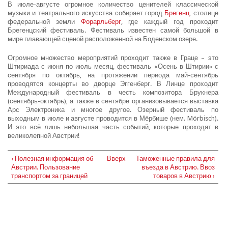
В июле-августе огромное количество ценителей классической
музыки и театрального искусства собирает город
Брегенц
, столице
федеральной земли
Форарльберг
, где каждый год проходит
Брегенцский фестиваль. Фестиваль известен самой большой в
мире плавающей сценой расположенной на Боденском озере.
Огромное множество мероприятий проходит также в Граце – это
Штириада с июня по июль месяц, фестиваль «Осень в Штирии» с
сентября по октябрь, на протяжении периода май-сентябрь
проводятся концерты во дворце Эггенберг. В Линце проходит
Международный фестиваль в честь композитора Брукнера
(сентябрь-октябрь), а также в сентябре организовывается выставка
Арс Электроника и многое другое. Озерный фестиваль по
выходным в июле и августе проводится в Мёрбише (нем. Mörbisch).
И это всё лишь небольшая часть событий, которые проходят в
великолепной Австрии!
‹ Полезная информация об
Вверх
Таможенные правила для
Австрии. Пользование
въезда в Австрию. Ввоз
транспортом за границей
товаров в Австрию ›