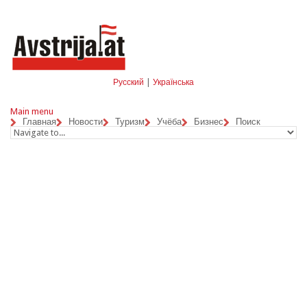
Skip to navigation
Перейти к основному содержанию
Русский
|
Українська
Main menu
Главная
Новости
Туризм
Учёба
Бизнес
Поиск