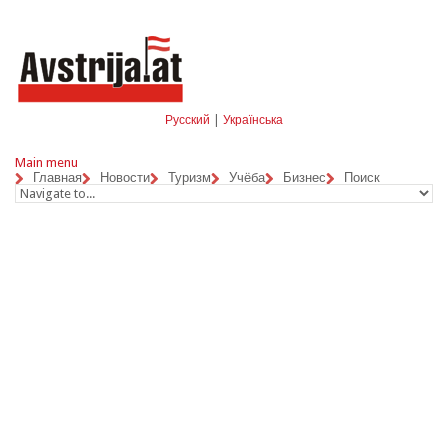
Skip to navigation
Перейти к основному содержанию
Русский
|
Українська
Main menu
Главная
Новости
Туризм
Учёба
Бизнес
Поиск