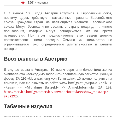
15614 view(s)
С 1 января 1995 года Австрия вступила в Европейский союз,
поэтому здесь действуют таможенные правила Европейского
союза. Граждане стран, не являющихся членами Европейского
союза, Могут беспошлинно ввозить в страну вещи для личного
пользования, которые могут понадобиться им во время
путешествия. При этом предназначение этих вещей должно
соответствовать цели поездки. Обычно их количество не
ограничивается, оно определяется длительностью и целями
поездки.
Ввоз валюты в Австрию
В случае ввоза в Австрию 10 тысяч евро или более (или же их
эквивалента) необходимо заполнить специальную регистрационную
форму ZA 292 «Überwachung von Barmitteln». Её можно получить на
таможне, или же скачать на сайте www.bmf.gv.at (рубрика «Zoll» ->
«Reise» -> «Mitnahme Bargeld» -> Anmeldeformular ZA 292:
https://service.bmf.gv.at/service/anwend/formulare/show_mast.asp?
s=Za292
).
Табачные изделия