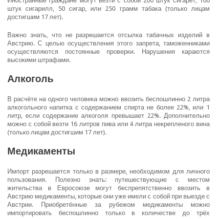
Иностранные граждане могут везти с собой 200 штук сигарет, 100
штук сигарилл, 50 сигар, или 250 грамм табака (только лицам
достигшим 17 лет).
Важно знать, что не разрешается отсылка табачных изделий в
Австрию. С целью осуществления этого запрета, таможенниками
осуществляются постоянные проверки. Нарушения караются
высокими штрафами.
Алкоголь
В расчёте на одного человека можно ввозить беспошлинно 2 литра
алкогольного напитка с содержанием спирта не более 22%, или 1
литр, если содержание алкоголя превышает 22%. Дополнительно
можно с собой везти 16 литров пива или 4 литра некрепленого вина
(только лицам достигшим 17 лет).
Медикаменты
Импорт разрешается только в размере, необходимом для личного
пользования. Полезно знать: путешествующие с местом
жительства в Евросоюзе могут беспрепятственно ввозить в
Австрию медикаменты, которые они уже имели с собой при выезде с
Австрии. Приобретённые за рубежом медикаменты можно
импортировать беспошлинно только в количестве до трёх